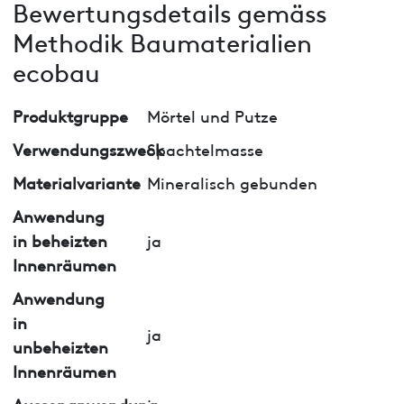
Bewertungsdetails gemäss
Methodik Baumaterialien
ecobau
Produktgruppe
Mörtel und Putze
Verwendungszweck
Spachtelmasse
Materialvariante
Mineralisch gebunden
Anwendung
in beheizten
ja
Innenräumen
Anwendung
in
ja
unbeheizten
Innenräumen
Aussenanwendung
ja