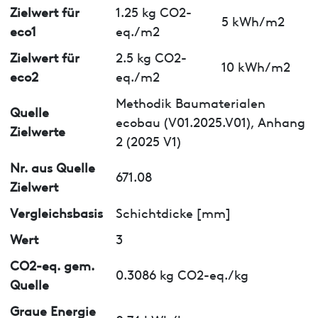
Zielwert für
1.25 kg CO2-
5 kWh/m2
eco1
eq./m2
Zielwert für
2.5 kg CO2-
10 kWh/m2
eco2
eq./m2
Methodik Baumaterialen
Quelle
ecobau (V01.2025.V01), Anhang
Zielwerte
2 (2025 V1)
Nr. aus Quelle
671.08
Zielwert
Vergleichsbasis
Schichtdicke [mm]
Wert
3
CO2-eq. gem.
0.3086 kg CO2-eq./kg
Quelle
Graue Energie