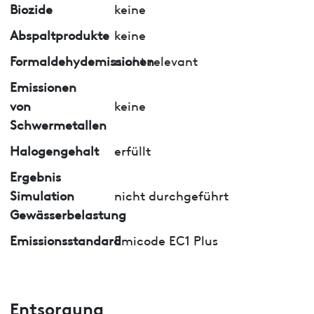
Biozide
keine
Abspaltprodukte
keine
Formaldehydemissionen
nicht relevant
Emissionen
von
keine
Schwermetallen
Halogengehalt
erfüllt
Ergebnis
Simulation
nicht durchgeführt
Gewässerbelastung
Emissionsstandard
Emicode EC1 Plus
Entsorgung