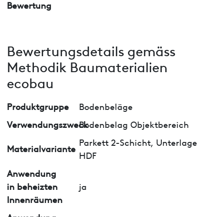
Bewertung
Bewertungsdetails gemäss
Methodik Baumaterialien
ecobau
Produktgruppe
Bodenbeläge
Verwendungszweck
Bodenbelag Objektbereich
Parkett 2-Schicht, Unterlage
Materialvariante
HDF
Anwendung
in beheizten
ja
Innenräumen
Anwendung