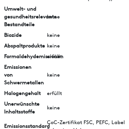
Umwelt- und
gesundheitsrelevante
keine
Bestandteile
Biozide
keine
Abspaltprodukte
keine
Formaldehydemissionen
erfüllt
Emissionen
von
keine
Schwermetallen
Halogengehalt
erfüllt
Unerwünschte
keine
Inhaltsstoffe
CoC-Zertifikat FSC, PEFC, Label
Emissionsstandard