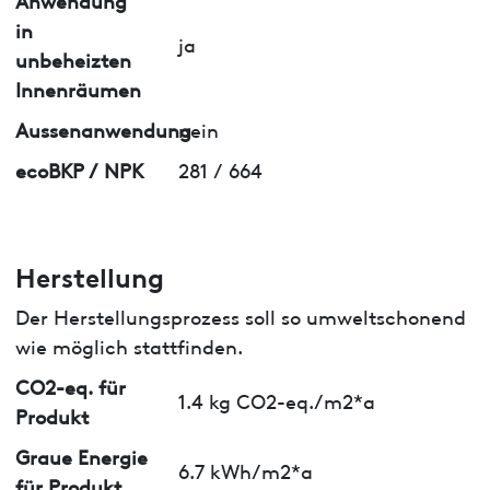
in
ja
unbeheizten
Innenräumen
Aussenanwendung
nein
ecoBKP / NPK
281 / 664
Herstellung
Der Herstellungsprozess soll so umweltschonend
wie möglich stattfinden.
CO2-eq. für
1.4 kg CO2-eq./m2*a
Produkt
Graue Energie
6.7 kWh/m2*a
für Produkt