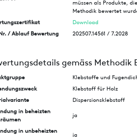
müssen als Produkte, die
Methodik bewertet wurd
tungszertifikat
Download
Nr. / Ablauf Bewertung
202507.14561 / 7.2028
ertungsdetails gemäss Methodik 
uktgruppe
Klebstoffe und Fugendi
endungszweck
Klebstoff für Holz
ialvariante
Dispersionsklebstoff
ndung in beheizten
ja
nräumen
ndung in unbeheizten
ja