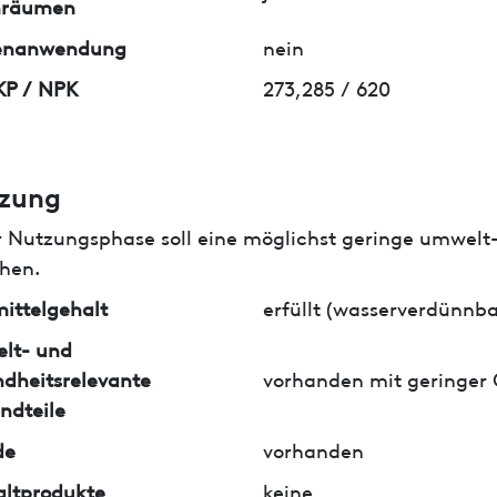
nräumen
enanwendung
nein
KP / NPK
273,285 / 620
zung
r Nutzungsphase soll eine möglichst geringe umwelt
hen.
ittelgehalt
erfüllt (wasserverdünnba
lt- und
dheitsrelevante
vorhanden mit geringer
ndteile
de
vorhanden
ltprodukte
keine