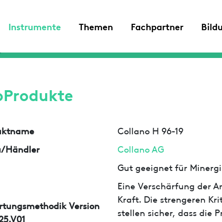
Instrumente
Themen
Fachpartner
Bild
oProdukte
uktname
Collano H 96-19
a/Händler
Collano AG
Gut geeignet für Minergi
Eine Verschärfung der An
Kraft. Die strengeren Kr
rtungsmethodik Version
stellen sicher, dass die
25.V01