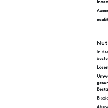
Inne
Auss
ecoB
Nut
In de
beste
Lösem
Umwe
gesun
Besta
Biozi
Abspa