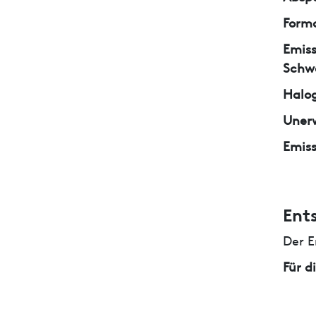
Form
Emiss
Schw
Halo
Unerw
Emiss
Ent
Der E
Für d