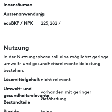
Innenräumen
Aussenanwendung
ja
ecoBKP / NPK
225,282 /
Nutzung
In der Nutzungsphase soll eine möglichst geringe
umwelt- und gesundheitsrelevante Belastung
bestehen.
Lösemittelgehalt
nicht relevant
Umwelt- und
vorhanden mit geringer
gesundheitsrelevante
Gefährdung
Bestandteile
Biozide
keine