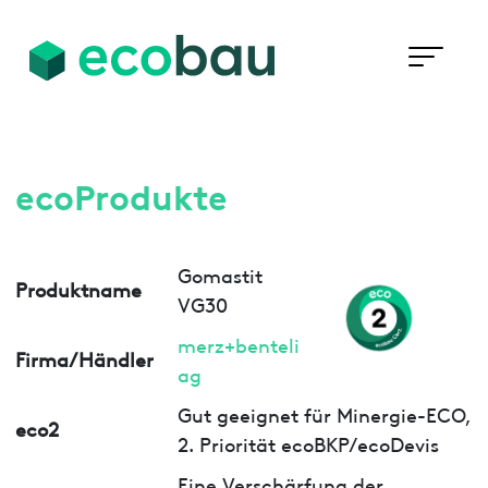
ecoProdukte
Gomastit
Produktname
VG30
merz+benteli
Firma/Händler
ag
Gut geeignet für Minergie-ECO,
eco2
2. Priorität ecoBKP/ecoDevis
Eine Verschärfung der