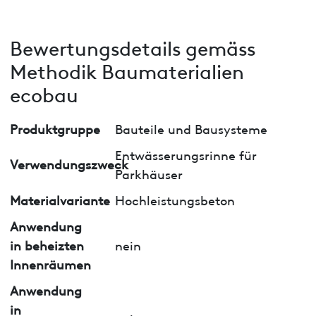
Bewertungsdetails gemäss
Methodik Baumaterialien
ecobau
Produktgruppe
Bauteile und Bausysteme
Entwässerungsrinne für
Verwendungszweck
Parkhäuser
Materialvariante
Hochleistungsbeton
Anwendung
in beheizten
nein
Innenräumen
Anwendung
in