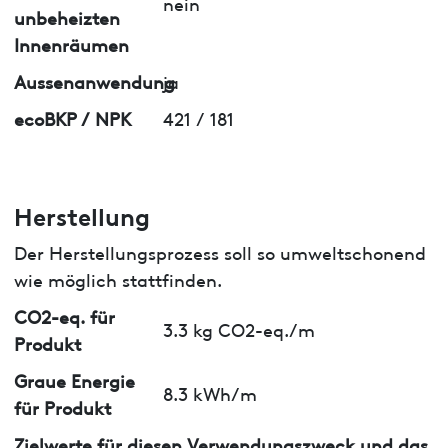
nein
unbeheizten
Innenräumen
Aussenanwendung
ja
ecoBKP / NPK
421 / 181
Herstellung
Der Herstellungsprozess soll so umweltschonend
wie möglich stattfinden.
CO2-eq. für
3.3 kg CO2-eq./m
Produkt
Graue Energie
8.3 kWh/m
für Produkt
Zielwerte für diesen Verwendungszweck und das