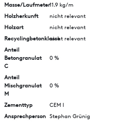
Masse/Laufmeter
11.9 kg/m
Holzherkunft
nicht relevant
Holzart
nicht relevant
Recyclingbetonklasse
nicht relevant
Anteil
Betongranulat
0 %
C
Anteil
Mischgranulat
0 %
M
Zementtyp
CEM I
Ansprechperson
Stephan Grünig