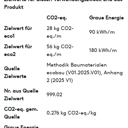
Produkt
CO2-eq.
Graue Energie
Zielwert für
28 kg CO2-
90 kWh/m
eco1
eq./m
Zielwert für
56 kg CO2-
180 kWh/m
eco2
eq./m
Methodik Baumaterialen
Quelle
ecobau (V01.2025.V01), Anhang
Zielwerte
2 (2025 V1)
Nr. aus Quelle
999.02
Zielwert
CO2-eq. gem.
0.276 kg CO2-eq./kg
Quelle
Graue Energie