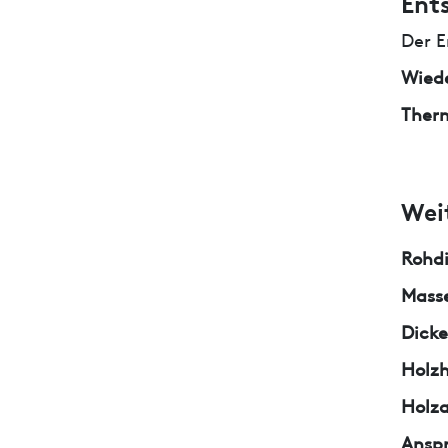
Ent
Der E
Wied
Ther
Wei
Rohd
Masse
Dicke
Holzh
Holza
Ansp