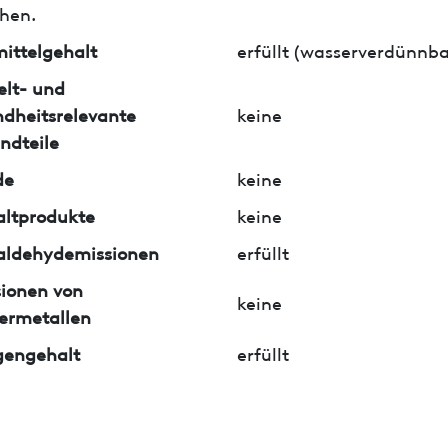
hen.
ittelgehalt
erfüllt (wasserverdünnba
lt- und
dheitsrelevante
keine
ndteile
de
keine
ltprodukte
keine
aldehydemissionen
erfüllt
ionen von
keine
ermetallen
gengehalt
erfüllt