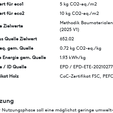
ert für eco1
5 kg CO2-eq./m2
ert für eco2
10 kg CO2-eq./m2
Methodik Baumaterialen
e Zielwerte
(2025 V1)
us Quelle Zielwert
652.02
q. gem. Quelle
0.72 kg CO2-eq./kg
 Energie gem. Quelle
1.93 kWh/kg
e / ID Quelle
EPD / EPD-ETE-20210277
fikat Holz
CoC-Zertifikat FSC, PEF
zung
r Nutzungsphase soll eine möglichst geringe umwelt