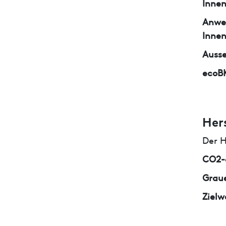
Inne
Anwe
Inne
Auss
ecoB
Her
Der H
CO2-e
Graue
Zielw