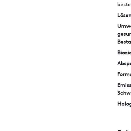
beste
Lösem
Umwe
gesun
Besta
Biozi
Abspa
Form
Emiss
Schw
Halo