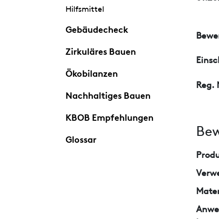
Hilfsmittel
Gebäudecheck
Bewer
Zirkuläres Bauen
Eins
Ökobilanzen
Reg. 
Nachhaltiges Bauen
KBOB Empfehlungen
Bew
Glossar
Prod
Verw
Mater
Anwe