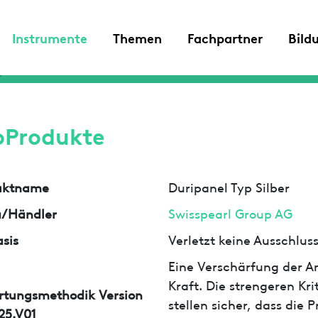
Instrumente
Themen
Fachpartner
Bild
oProdukte
uktname
Duripanel Typ Silber
a/Händler
Swisspearl Group AG
sis
Verletzt keine Ausschlu
Eine Verschärfung der An
Kraft. Die strengeren Kr
rtungsmethodik Version
stellen sicher, dass die
25.V01