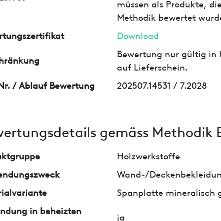
müssen als Produkte, die
Methodik bewertet wurd
tungszertifikat
Download
Bewertung nur gültig in
chränkung
auf Lieferschein.
Nr. / Ablauf Bewertung
202507.14531 / 7.2028
ertungsdetails gemäss Methodik 
uktgruppe
Holzwerkstoffe
endungszweck
Wand-/Deckenbekleidu
ialvariante
Spanplatte mineralisch
ndung in beheizten
ja