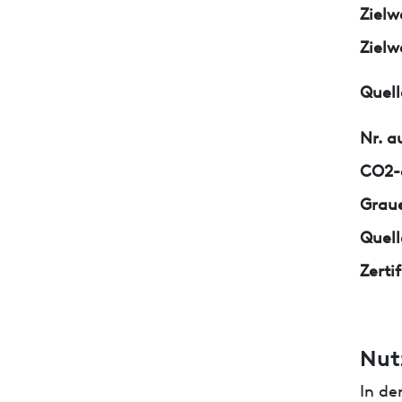
Zielw
Zielw
Quell
Nr. a
CO2-e
Graue
Quell
Zerti
Nut
In de