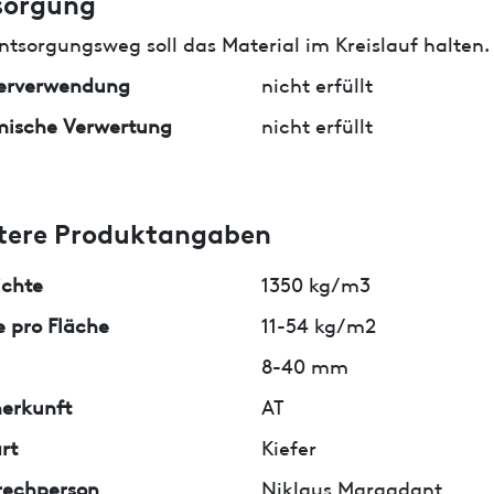
sorgung
ntsorgungsweg soll das Material im Kreislauf halten.
erverwendung
nicht erfüllt
mische Verwertung
nicht erfüllt
tere Produktangaben
ichte
1350 kg/m3
 pro Fläche
11-54 kg/m2
8-40 mm
erkunft
AT
rt
Kiefer
rechperson
Niklaus Margadant