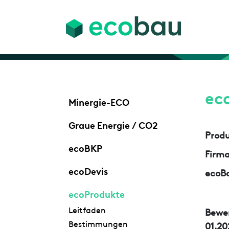
ec
Minergie-ECO
Graue Energie / CO2
Prod
ecoBKP
Firm
ecoDevis
ecoBa
ecoProdukte
Leitfaden
Bewe
Bestimmungen
01.20