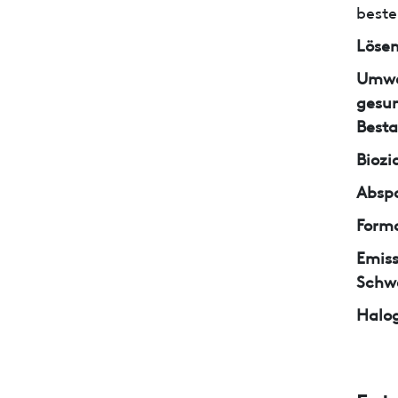
beste
Lösem
Umwe
gesun
Besta
Biozi
Abspa
Form
Emiss
Schw
Halo