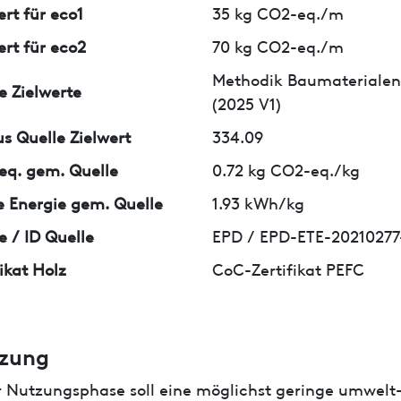
ert für eco1
35 kg CO2-eq./m
ert für eco2
70 kg CO2-eq./m
Methodik Baumaterialen
e Zielwerte
(2025 V1)
us Quelle Zielwert
334.09
q. gem. Quelle
0.72 kg CO2-eq./kg
 Energie gem. Quelle
1.93 kWh/kg
e / ID Quelle
EPD / EPD-ETE-20210277
fikat Holz
CoC-Zertifikat PEFC
zung
r Nutzungsphase soll eine möglichst geringe umwelt