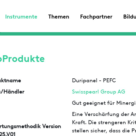
Instrumente
Themen
Fachpartner
Bild
oProdukte
uktname
Duripanel - PEFC
a/Händler
Swisspearl Group AG
Gut geeignet für Minergi
Eine Verschärfung der An
Kraft. Die strengeren Kr
rtungsmethodik Version
stellen sicher, dass die
25.V01