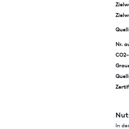
Zielw
Zielw
Quell
Nr. a
CO2-e
Graue
Quell
Zerti
Nut
In de