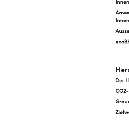
Inne
Anwe
Inne
Auss
ecoB
Her
Der H
CO2-e
Graue
Zielw