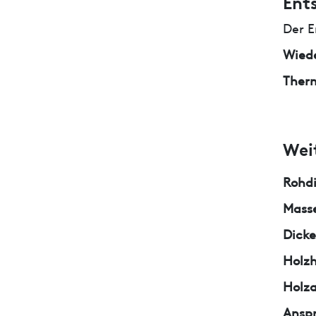
Ent
Der E
Wied
Ther
Wei
Rohd
Masse
Dicke
Holzh
Holza
Ansp