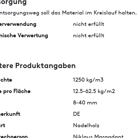
sorgung
ntsorgungsweg soll das Material im Kreislauf halten.
erverwendung
nicht erfüllt
mische Verwertung
nicht erfüllt
tere Produktangaben
ichte
1250 kg/m3
 pro Fläche
12.5-62.5 kg/m2
8-40 mm
erkunft
DE
rt
Nadelholz
rechperson
Niklaus Margadant