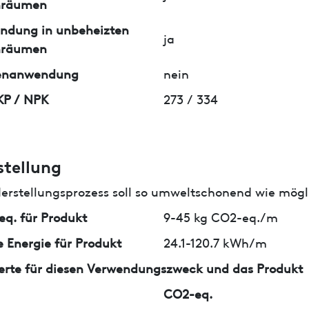
nräumen
ndung in unbeheizten
ja
nräumen
enanwendung
nein
KP / NPK
273 / 334
stellung
erstellungsprozess soll so umweltschonend wie mögli
q. für Produkt
9-45 kg CO2-eq./m
 Energie für Produkt
24.1-120.7 kWh/m
erte für diesen Verwendungszweck und das Produkt
CO2-eq.