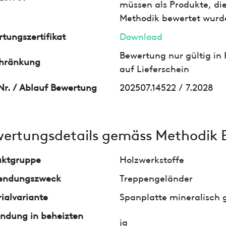
müssen als Produkte, die
Methodik bewertet wurd
tungszertifikat
Download
Bewertung nur gültig in
chränkung
auf Lieferschein
Nr. / Ablauf Bewertung
202507.14522 / 7.2028
ertungsdetails gemäss Methodik 
uktgruppe
Holzwerkstoffe
endungszweck
Treppengeländer
ialvariante
Spanplatte mineralisch
ndung in beheizten
ja