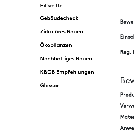
Hilfsmittel
Gebäudecheck
Bewer
Zirkuläres Bauen
Eins
Ökobilanzen
Reg. 
Nachhaltiges Bauen
KBOB Empfehlungen
Bew
Glossar
Prod
Verw
Mater
Anwe