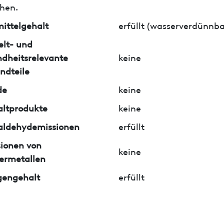
hen.
ittelgehalt
erfüllt (wasserverdünnba
lt- und
dheitsrelevante
keine
ndteile
de
keine
ltprodukte
keine
aldehydemissionen
erfüllt
ionen von
keine
ermetallen
gengehalt
erfüllt