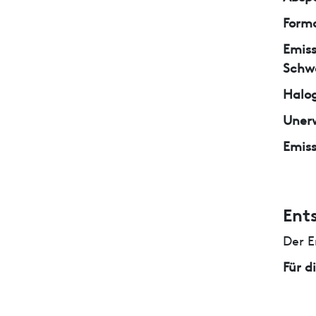
Form
Emiss
Schw
Halo
Unerw
Emiss
Ent
Der E
Für d