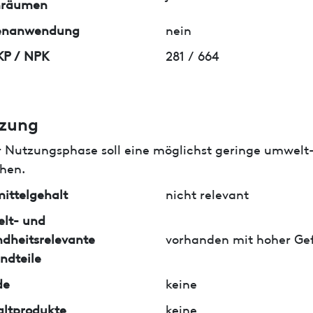
nräumen
enanwendung
nein
KP / NPK
281 / 664
zung
r Nutzungsphase soll eine möglichst geringe umwelt
hen.
ittelgehalt
nicht relevant
lt- und
dheitsrelevante
vorhanden mit hoher Ge
ndteile
de
keine
ltprodukte
keine