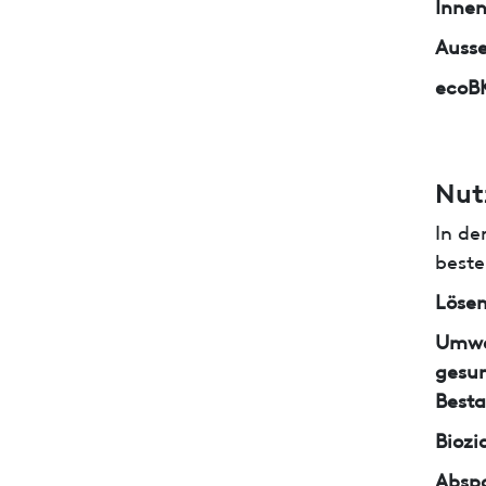
Inne
Auss
ecoB
Nut
In de
beste
Lösem
Umwe
gesun
Besta
Biozi
Abspa