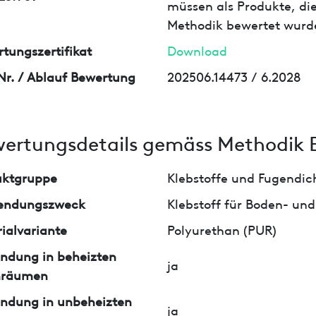
müssen als Produkte, die
Methodik bewertet wurd
tungszertifikat
Download
Nr. / Ablauf Bewertung
202506.14473 / 6.2028
ertungsdetails gemäss Methodik 
uktgruppe
Klebstoffe und Fugendi
endungszweck
Klebstoff für Boden- u
ialvariante
Polyurethan (PUR)
ndung in beheizten
ja
nräumen
ndung in unbeheizten
ja