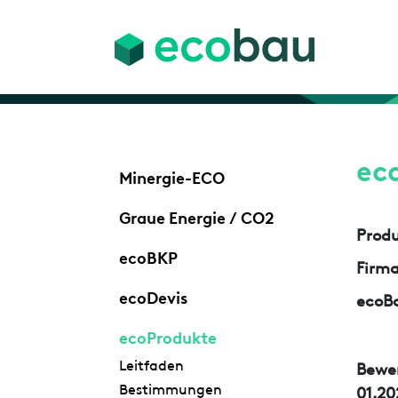
ec
Minergie-ECO
Graue Energie / CO2
Prod
ecoBKP
Firm
ecoDevis
ecoBa
ecoProdukte
Leitfaden
Bewe
Bestimmungen
01.20