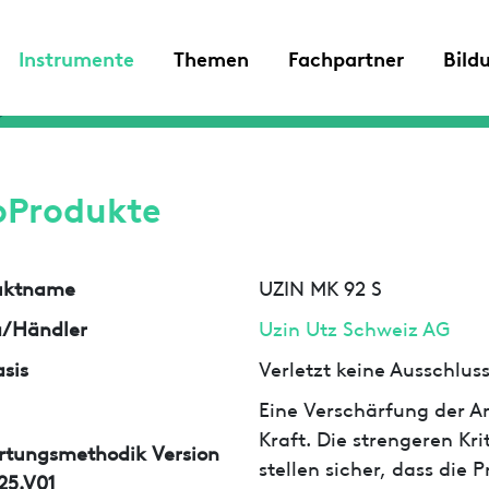
Instrumente
Themen
Fachpartner
Bild
oProdukte
uktname
UZIN MK 92 S
a/Händler
Uzin Utz Schweiz AG
sis
Verletzt keine Ausschlu
Eine Verschärfung der An
Kraft. Die strengeren Kr
rtungsmethodik Version
stellen sicher, dass die
25.V01