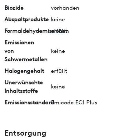
Biozide
vorhanden
Abspaltprodukte
keine
Formaldehydemissionen
erfüllt
Emissionen
von
keine
Schwermetallen
Halogengehalt
erfüllt
Unerwünschte
keine
Inhaltsstoffe
Emissionsstandard
Emicode EC1 Plus
Entsorgung