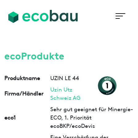
ecoProdukte
Produktname
UZIN LE 44
Uzin Utz
Firma/Händler
Schweiz AG
Sehr gut geeignet für Minergie-
eco1
ECO, 1. Priorität
ecoBKP/ecoDevis
Eine Verschärfung der