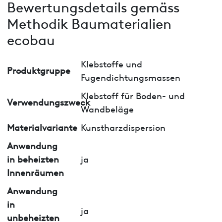
Bewertungsdetails gemäss
Methodik Baumaterialien
ecobau
Klebstoffe und
Produktgruppe
Fugendichtungsmassen
Klebstoff für Boden- und
Verwendungszweck
Wandbeläge
Materialvariante
Kunstharzdispersion
Anwendung
in beheizten
ja
Innenräumen
Anwendung
in
ja
unbeheizten