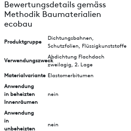
Bewertungsdetails gemäss
Methodik Baumaterialien
ecobau
Dichtungsbahnen,
Produktgruppe
Schutzfolien, Flüssigkunststoffe
Abdichtung Flachdach
Verwendungszweck
zweilagig, 2. Lage
Materialvariante
Elastomerbitumen
Anwendung
in beheizten
nein
Innenräumen
Anwendung
in
nein
unbeheizten