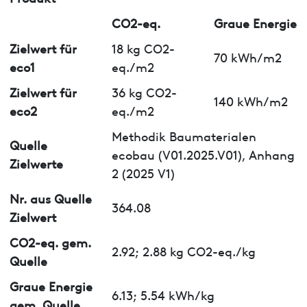
CO2-eq.
Graue Energie
Zielwert für
18 kg CO2-
70 kWh/m2
eco1
eq./m2
Zielwert für
36 kg CO2-
140 kWh/m2
eco2
eq./m2
Methodik Baumaterialen
Quelle
ecobau (V01.2025.V01), Anhang
Zielwerte
2 (2025 V1)
Nr. aus Quelle
364.08
Zielwert
CO2-eq. gem.
2.92; 2.88 kg CO2-eq./kg
Quelle
Graue Energie
6.13; 5.54 kWh/kg
gem. Quelle