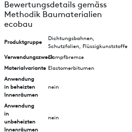
Bewertungsdetails gemäss
Methodik Baumaterialien
ecobau
Dichtungsbahnen,
Produktgruppe
Schutzfolien, Flüssigkunststoffe
Verwendungszweck
Dampfbremse
Materialvariante
Elastomerbitumen
Anwendung
in beheizten
nein
Innenräumen
Anwendung
in
nein
unbeheizten
Innenräumen