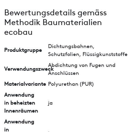
Bewertungsdetails gemäss
Methodik Baumaterialien
ecobau
Dichtungsbahnen,
Produktgruppe
Schutzfolien, Flüssigkunststoffe
Abdichtung von Fugen und
Verwendungszweck
Anschlüssen
Materialvariante
Polyurethan (PUR)
Anwendung
in beheizten
ja
Innenräumen
Anwendung
in