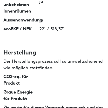
ja
unbeheizten
Innenräumen
Aussenanwendung
ja
ecoBKP / NPK
221 / 318,371
Herstellung
Der Herstellungsprozess soll so umweltschonend
wie möglich stattfinden.
CO2-eq. für
Produkt
Graue Energie
für Produkt
Zielwerte für diesen Verwendungszweck und das