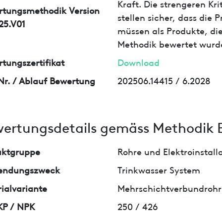
Kraft. Die strengeren Kr
rtungsmethodik Version
stellen sicher, dass die
25.V01
müssen als Produkte, die
Methodik bewertet wurd
tungszertifikat
Download
Nr. / Ablauf Bewertung
202506.14415 / 6.2028
ertungsdetails gemäss Methodik 
uktgruppe
Rohre und Elektroinstall
endungszweck
Trinkwasser System
ialvariante
Mehrschichtverbundrohr 
KP / NPK
250 / 426