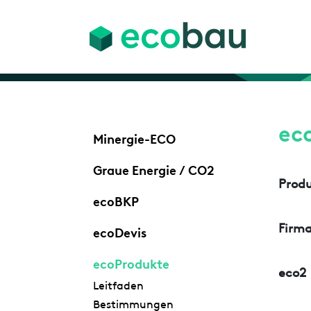
ec
Minergie-ECO
Graue Energie / CO2
Prod
ecoBKP
Firm
ecoDevis
ecoProdukte
eco2
Leitfaden
Bestimmungen