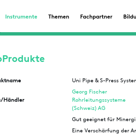
Instrumente
Themen
Fachpartner
Bild
oProdukte
uktname
Uni Pipe & S-Press Syst
Georg Fischer
a/Händler
Rohrleitungssysteme
(Schweiz) AG
Gut geeignet für Minergi
Eine Verschärfung der An