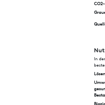
CO2-e
Graue
Quell
Nut
In de
beste
Lösem
Umwe
gesun
Besta
Biozi