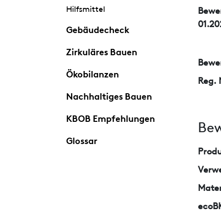
Hilfsmittel
Bewe
01.20
Gebäudecheck
Zirkuläres Bauen
Bewer
Ökobilanzen
Reg. 
Nachhaltiges Bauen
KBOB Empfehlungen
Bew
Glossar
Prod
Verw
Mater
ecoB