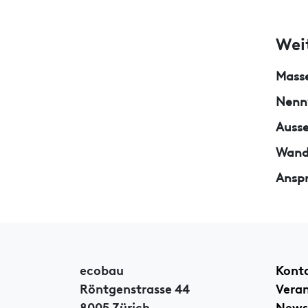
Wei
Mass
Nenn
Auss
Wand
Ansp
ecobau
Kont
Röntgenstrasse 44
Vera
8005 Zürich
News