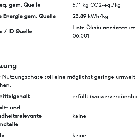
q. gem. Quelle
5.11 kg CO2-eq./kg
 Energie gem. Quelle
23.89 kWh/kg
Liste Ökobilanzdaten im
e / ID Quelle
06.001
zung
r Nutzungsphase soll eine möglichst geringe umwelt
hen.
ittelgehalt
erfüllt (wasserverdünnba
lt- und
dheitsrelevante
keine
ndteile
de
keine