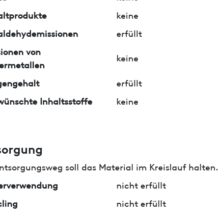
ltprodukte
keine
aldehydemissionen
erfüllt
ionen von
keine
ermetallen
gengehalt
erfüllt
ünschte Inhaltsstoffe
keine
sorgung
ntsorgungsweg soll das Material im Kreislauf halten.
erverwendung
nicht erfüllt
ling
nicht erfüllt