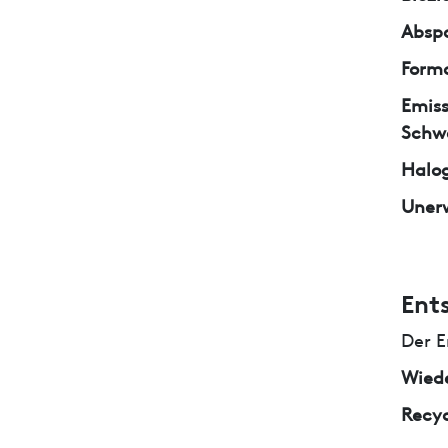
Abspa
Form
Emiss
Schw
Halo
Unerw
Ent
Der E
Wied
Recyc