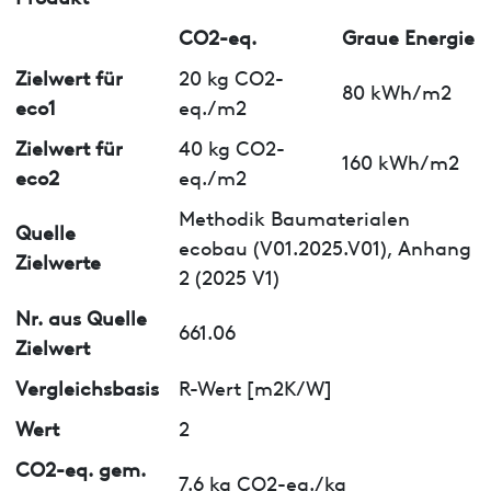
CO2-eq.
Graue Energie
Zielwert für
20 kg CO2-
80 kWh/m2
eco1
eq./m2
Zielwert für
40 kg CO2-
160 kWh/m2
eco2
eq./m2
Methodik Baumaterialen
Quelle
ecobau (V01.2025.V01), Anhang
Zielwerte
2 (2025 V1)
Nr. aus Quelle
661.06
Zielwert
Vergleichsbasis
R-Wert [m2K/W]
Wert
2
CO2-eq. gem.
7.6 kg CO2-eq./kg