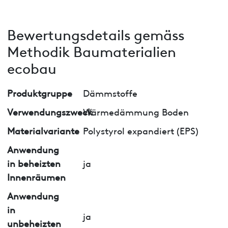
Bewertungsdetails gemäss
Methodik Baumaterialien
ecobau
Produktgruppe
Dämmstoffe
Verwendungszweck
Wärmedämmung Boden
Materialvariante
Polystyrol expandiert (EPS)
Anwendung
in beheizten
ja
Innenräumen
Anwendung
in
ja
unbeheizten