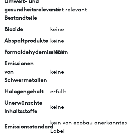
Umwelt- und
gesundheitsrelevante
nicht relevant
Bestandteile
Biozide
keine
Abspaltprodukte
keine
Formaldehydemissionen
erfüllt
Emissionen
von
keine
Schwermetallen
Halogengehalt
erfüllt
Unerwünschte
keine
Inhaltsstoffe
kein von ecobau anerkanntes
Emissionsstandard
Label