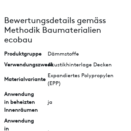
Bewertungsdetails gemäss
Methodik Baumaterialien
ecobau
Produktgruppe
Dämmstoffe
Verwendungszweck
Akustikhinterlage Decken
Expandiertes Polypropylen
Materialvariante
(EPP)
Anwendung
in beheizten
ja
Innenräumen
Anwendung
in