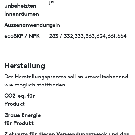
ja
unbeheizten
Innenräumen
Aussenanwendung
nein
ecoBKP / NPK
283 / 332,333,363,624,661,664
Herstellung
Der Herstellungsprozess soll so umweltschonend
wie möglich stattfinden.
CO2-eq. für
Produkt
Graue Energie
für Produkt
Zielwerte für diesen Verwendungszweck und das