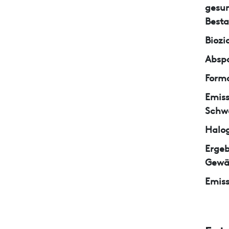
gesun
Besta
Biozi
Abspa
Form
Emiss
Schw
Halo
Ergeb
Gewä
Emiss