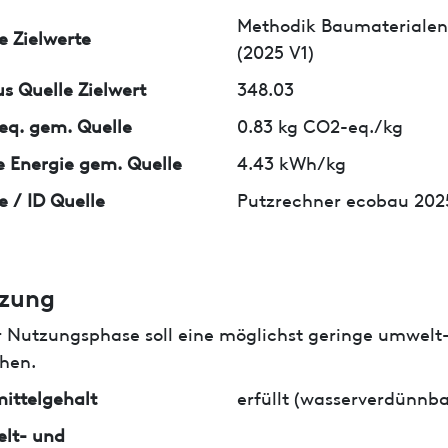
Methodik Baumaterialen
e Zielwerte
(2025 V1)
us Quelle Zielwert
348.03
q. gem. Quelle
0.83 kg CO2-eq./kg
 Energie gem. Quelle
4.43 kWh/kg
e / ID Quelle
Putzrechner ecobau 202
zung
r Nutzungsphase soll eine möglichst geringe umwelt
hen.
ittelgehalt
erfüllt (wasserverdünnba
lt- und