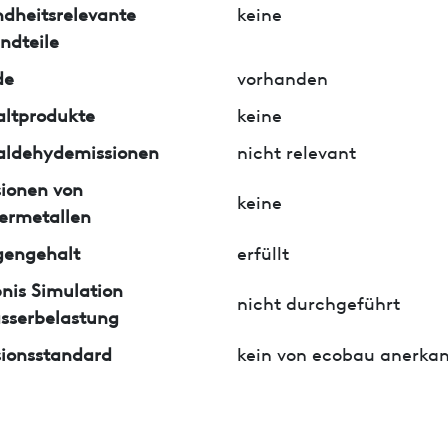
dheitsrelevante
keine
ndteile
de
vorhanden
ltprodukte
keine
aldehydemissionen
nicht relevant
ionen von
keine
ermetallen
gengehalt
erfüllt
nis Simulation
nicht durchgeführt
sserbelastung
ionsstandard
kein von ecobau anerkan