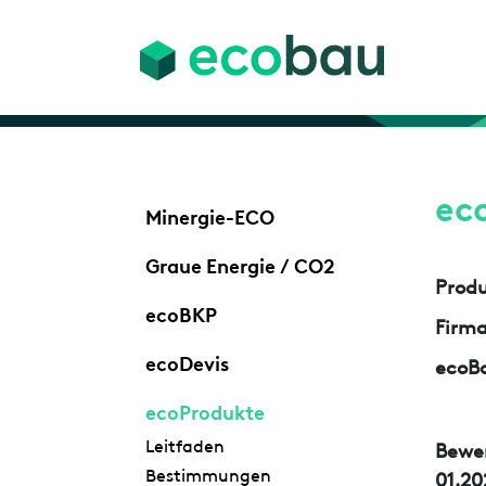
ec
Minergie-ECO
Graue Energie / CO2
Prod
ecoBKP
Firm
ecoDevis
ecoBa
ecoProdukte
Leitfaden
Bewe
Bestimmungen
01.20