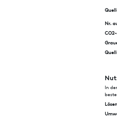
Quell
Nr. a
CO2-e
Graue
Quell
Nut
In de
beste
Lösem
Umwe