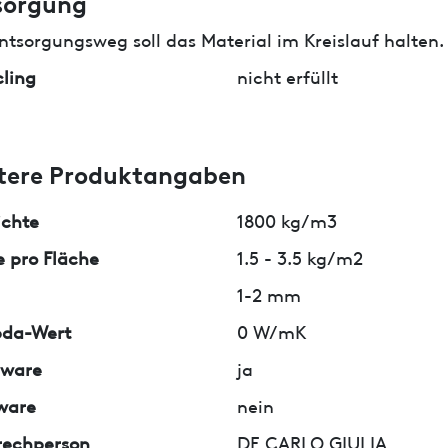
sorgung
ntsorgungsweg soll das Material im Kreislauf halten.
ling
nicht erfüllt
tere Produktangaben
ichte
1800 kg/m3
 pro Fläche
1.5 - 3.5 kg/m2
1-2 mm
da-Wert
0 W/mK
lware
ja
ware
nein
rechperson
DE CARLO GIULIA