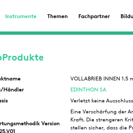
Instrumente
Themen
Fachpartner
Bild
oProdukte
uktname
VOLLABRIEB INNEN 1.5
a/Händler
EDINTHON SA
sis
Verletzt keine Ausschlu
Eine Verschärfung der An
Kraft. Die strengeren Kr
rtungsmethodik Version
stellen sicher, dass die
25.V01