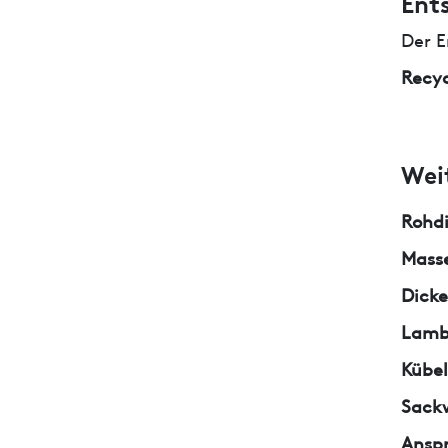
Ent
Der E
Recyc
Wei
Rohd
Masse
Dicke
Lamb
Kübe
Sack
Ansp