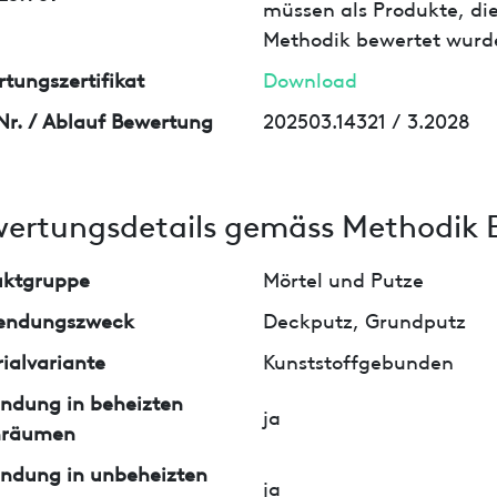
müssen als Produkte, die
Methodik bewertet wurd
tungszertifikat
Download
Nr. / Ablauf Bewertung
202503.14321 / 3.2028
ertungsdetails gemäss Methodik 
uktgruppe
Mörtel und Putze
endungszweck
Deckputz, Grundputz
ialvariante
Kunststoffgebunden
ndung in beheizten
ja
nräumen
ndung in unbeheizten
ja