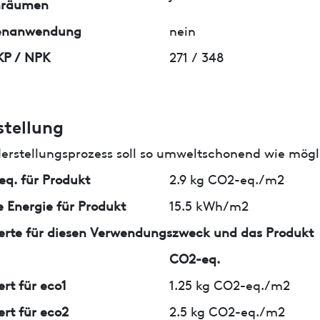
nräumen
enanwendung
nein
KP / NPK
271 / 348
stellung
erstellungsprozess soll so umweltschonend wie mögli
q. für Produkt
2.9 kg CO2-eq./m2
 Energie für Produkt
15.5 kWh/m2
erte für diesen Verwendungszweck und das Produkt
CO2-eq.
ert für eco1
1.25 kg CO2-eq./m2
ert für eco2
2.5 kg CO2-eq./m2