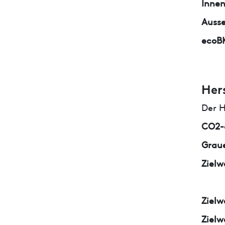
Inne
Auss
ecoB
Her
Der H
CO2-e
Graue
Zielw
Zielw
Zielw