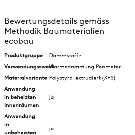
Bewertungsdetails gemäss
Methodik Baumaterialien
ecobau
Produktgruppe
Dämmstoffe
Verwendungszweck
Wärmedämmung Perimeter
Materialvariante
Polystyrol extrudiert (XPS)
Anwendung
in beheizten
ja
Innenräumen
Anwendung
in
ja
unbeheizten