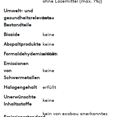
ohne Lösemittel (max. 1%))
Umwelt- und
gesundheitsrelevante
keine
Bestandteile
Biozide
keine
Abspaltprodukte
keine
Formaldehydemissionen
erfüllt
Emissionen
von
keine
Schwermetallen
Halogengehalt
erfüllt
Unerwünschte
keine
Inhaltsstoffe
kein von ecobau anerkanntes
Emissionsstandard