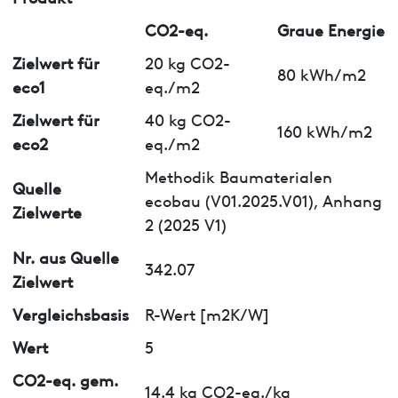
CO2-eq.
Graue Energie
Zielwert für
20 kg CO2-
80 kWh/m2
eco1
eq./m2
Zielwert für
40 kg CO2-
160 kWh/m2
eco2
eq./m2
Methodik Baumaterialen
Quelle
ecobau (V01.2025.V01), Anhang
Zielwerte
2 (2025 V1)
Nr. aus Quelle
342.07
Zielwert
Vergleichsbasis
R-Wert [m2K/W]
Wert
5
CO2-eq. gem.
14.4 kg CO2-eq./kg