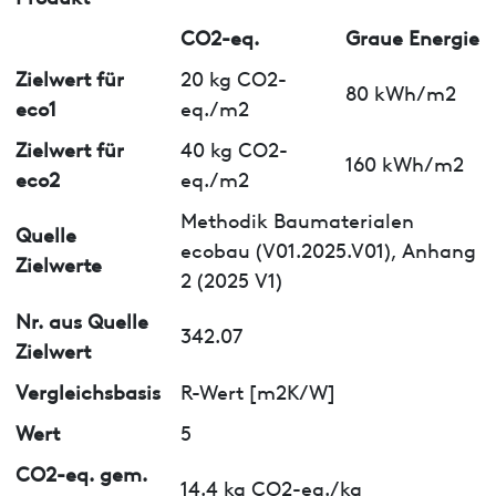
CO2-eq.
Graue Energie
Zielwert für
20 kg CO2-
80 kWh/m2
eco1
eq./m2
Zielwert für
40 kg CO2-
160 kWh/m2
eco2
eq./m2
Methodik Baumaterialen
Quelle
ecobau (V01.2025.V01), Anhang
Zielwerte
2 (2025 V1)
Nr. aus Quelle
342.07
Zielwert
Vergleichsbasis
R-Wert [m2K/W]
Wert
5
CO2-eq. gem.
14.4 kg CO2-eq./kg