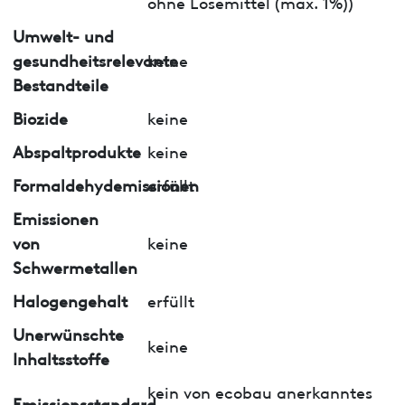
ohne Lösemittel (max. 1%))
Umwelt- und
gesundheitsrelevante
keine
Bestandteile
Biozide
keine
Abspaltprodukte
keine
Formaldehydemissionen
erfüllt
Emissionen
von
keine
Schwermetallen
Halogengehalt
erfüllt
Unerwünschte
keine
Inhaltsstoffe
kein von ecobau anerkanntes
Emissionsstandard