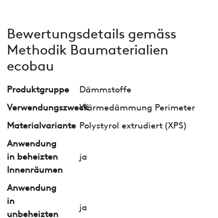
Bewertungsdetails gemäss
Methodik Baumaterialien
ecobau
Produktgruppe
Dämmstoffe
Verwendungszweck
Wärmedämmung Perimeter
Materialvariante
Polystyrol extrudiert (XPS)
Anwendung
in beheizten
ja
Innenräumen
Anwendung
in
ja
unbeheizten