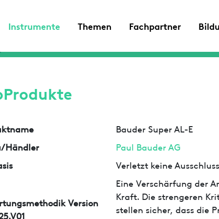
Instrumente
Themen
Fachpartner
Bild
oProdukte
uktname
Bauder Super AL-E
a/Händler
Paul Bauder AG
sis
Verletzt keine Ausschlu
Eine Verschärfung der An
Kraft. Die strengeren Kr
rtungsmethodik Version
stellen sicher, dass die
25.V01