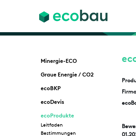
ec
Minergie-ECO
Graue Energie / CO2
Prod
ecoBKP
Firm
ecoDevis
ecoBa
ecoProdukte
Leitfaden
Bewe
Bestimmungen
01.20