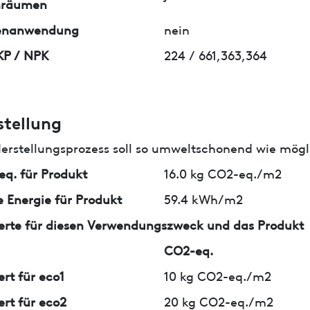
nräumen
enanwendung
nein
KP / NPK
224 / 661,363,364
stellung
erstellungsprozess soll so umweltschonend wie mögli
q. für Produkt
16.0 kg CO2-eq./m2
 Energie für Produkt
59.4 kWh/m2
erte für diesen Verwendungszweck und das Produkt
CO2-eq.
ert für eco1
10 kg CO2-eq./m2
ert für eco2
20 kg CO2-eq./m2