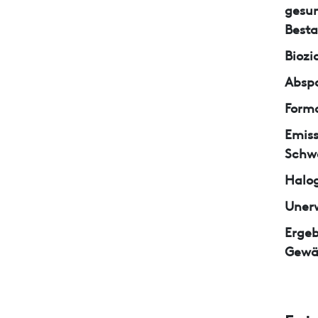
gesun
Besta
Biozi
Abspa
Form
Emiss
Schw
Halo
Unerw
Ergeb
Gewä