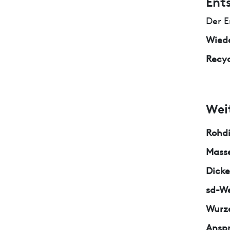
Ent
Der E
Wied
Recyc
Wei
Rohd
Masse
Dicke
sd-We
Wurze
Ansp