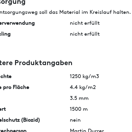
sorgung
ntsorgungsweg soll das Material im Kreislauf halten.
erverwendung
nicht erfüllt
ling
nicht erfüllt
tere Produktangaben
ichte
1250 kg/m3
 pro Fläche
4.4 kg/m2
3.5 mm
rt
1500 m
lschutz (Biozid)
nein
rechperson
Martin Durrer