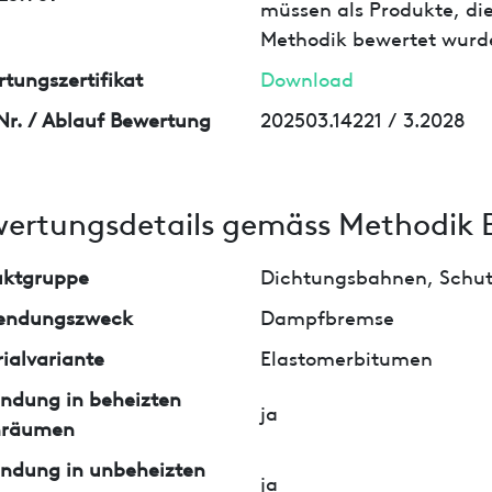
müssen als Produkte, die
Methodik bewertet wurd
tungszertifikat
Download
Nr. / Ablauf Bewertung
202503.14221 / 3.2028
ertungsdetails gemäss Methodik 
uktgruppe
Dichtungsbahnen, Schutz
endungszweck
Dampfbremse
ialvariante
Elastomerbitumen
ndung in beheizten
ja
nräumen
ndung in unbeheizten
ja