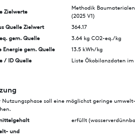
Methodik Baumaterialen
e Zielwerte
(2025 V1)
us Quelle Zielwert
364.17
q. gem. Quelle
3.64 kg CO2-eq./kg
 Energie gem. Quelle
13.5 kWh/kg
e / ID Quelle
Liste Ökobilanzdaten im
zung
r Nutzungsphase soll eine möglichst geringe umwelt
hen.
ittelgehalt
erfüllt (wasserverdünnba
lt- und