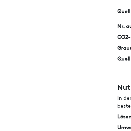
Quell
Nr. a
CO2-e
Graue
Quell
Nut
In de
beste
Lösem
Umwe