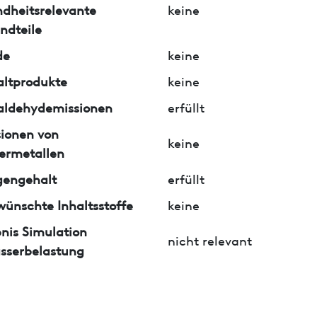
dheitsrelevante
keine
ndteile
de
keine
ltprodukte
keine
aldehydemissionen
erfüllt
ionen von
keine
ermetallen
gengehalt
erfüllt
ünschte Inhaltsstoffe
keine
nis Simulation
nicht relevant
sserbelastung