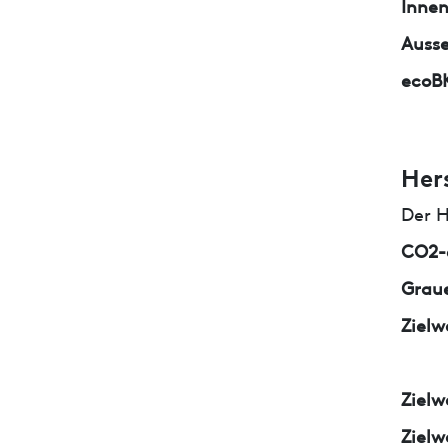
Inne
Auss
ecoB
Her
Der H
CO2-e
Graue
Zielw
Zielw
Zielw