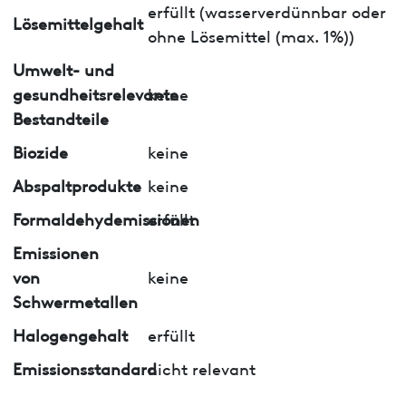
erfüllt (wasserverdünnbar oder
Lösemittelgehalt
ohne Lösemittel (max. 1%))
Umwelt- und
gesundheitsrelevante
keine
Bestandteile
Biozide
keine
Abspaltprodukte
keine
Formaldehydemissionen
erfüllt
Emissionen
von
keine
Schwermetallen
Halogengehalt
erfüllt
Emissionsstandard
nicht relevant