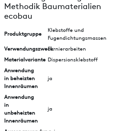
Methodik Baumaterialien
ecobau
Klebstoffe und
Produktgruppe
Fugendichtungsmassen
Verwendungszweck
Furnierarbeiten
Materialvariante
Dispersionsklebstoff
Anwendung
in beheizten
ja
Innenräumen
Anwendung
in
ja
unbeheizten
Innenräumen
Aussenanwendung
nein