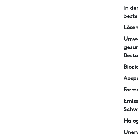
In de
beste
Lösem
Umwe
gesun
Besta
Biozi
Abspa
Form
Emiss
Schw
Halo
Unerw