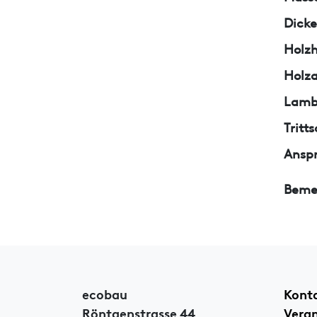
Dicke
Holzh
Holza
Lamb
Trit
Ansp
Beme
ecobau
Kont
Röntgenstrasse 44
Vera