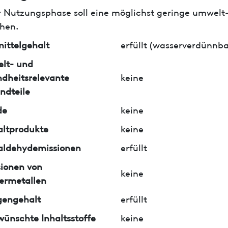
r Nutzungsphase soll eine möglichst geringe umwelt
hen.
ittelgehalt
erfüllt (wasserverdünnba
lt- und
dheitsrelevante
keine
ndteile
de
keine
ltprodukte
keine
aldehydemissionen
erfüllt
ionen von
keine
ermetallen
gengehalt
erfüllt
ünschte Inhaltsstoffe
keine