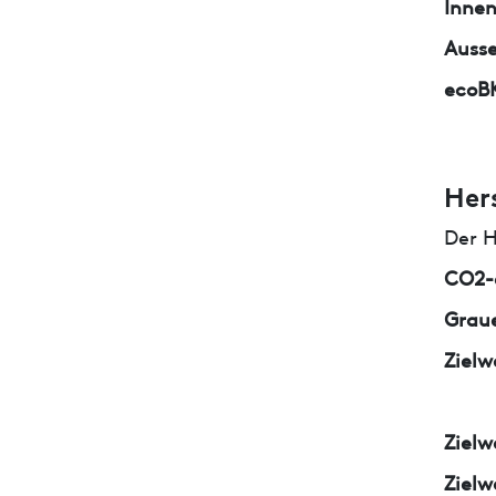
Inne
Auss
ecoB
Her
Der H
CO2-e
Graue
Zielw
Zielw
Zielw