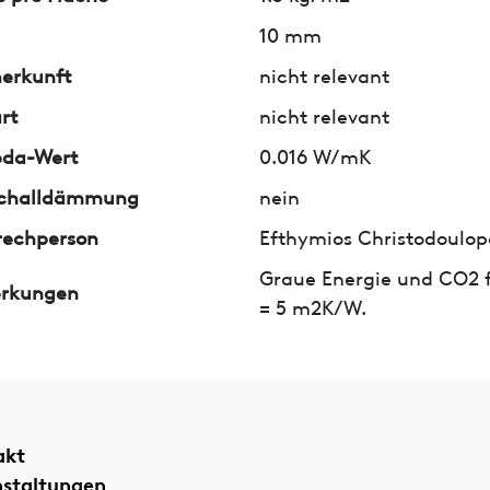
10 mm
erkunft
nicht relevant
rt
nicht relevant
da-Wert
0.016 W/mK
tschalldämmung
nein
rechperson
Efthymios Christodoulop
Graue Energie und CO2 f
rkungen
= 5 m2K/W.
akt
nstaltungen