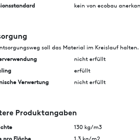
ionsstandard
kein von ecobau anerkan
sorgung
ntsorgungsweg soll das Material im Kreislauf halten.
erverwendung
nicht erfüllt
ling
erfüllt
mische Verwertung
nicht erfüllt
tere Produktangaben
ichte
130 kg/m3
 pro Fläche
1.3 kg/m2