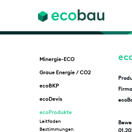
ec
Minergie-ECO
Graue Energie / CO2
Prod
ecoBKP
Firm
ecoDevis
ecoBa
ecoProdukte
Leitfaden
Bewe
Bestimmungen
01.20