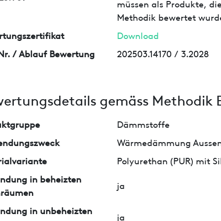
müssen als Produkte, die
Methodik bewertet wurd
tungszertifikat
Download
Nr. / Ablauf Bewertung
202503.14170 / 3.2028
ertungsdetails gemäss Methodik 
uktgruppe
Dämmstoffe
endungszweck
Wärmedämmung Aussen
ialvariante
Polyurethan (PUR) mit Si
ndung in beheizten
ja
nräumen
ndung in unbeheizten
ja