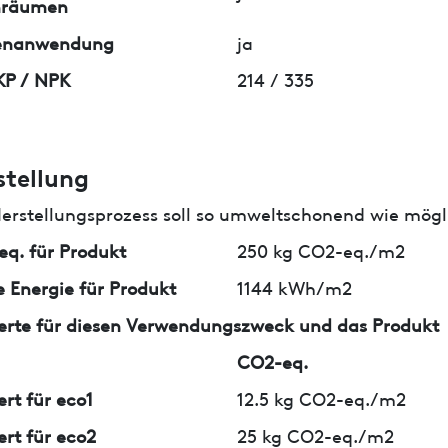
nräumen
enanwendung
ja
KP / NPK
214 / 335
stellung
erstellungsprozess soll so umweltschonend wie mögli
q. für Produkt
250 kg CO2-eq./m2
 Energie für Produkt
1144 kWh/m2
erte für diesen Verwendungszweck und das Produkt
CO2-eq.
ert für eco1
12.5 kg CO2-eq./m2
ert für eco2
25 kg CO2-eq./m2