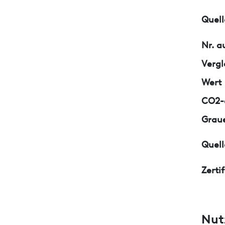
Quell
Nr. a
Vergl
Wert
CO2-e
Graue
Quell
Zerti
Nut