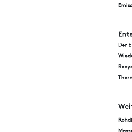
Emiss
Ent
Der E
Wied
Recyc
Ther
Wei
Rohd
Masse