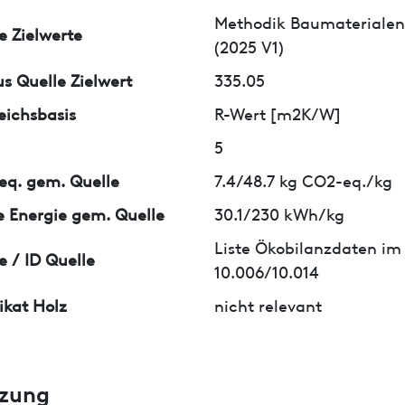
Methodik Baumaterialen
e Zielwerte
(2025 V1)
us Quelle Zielwert
335.05
eichsbasis
R-Wert [m2K/W]
5
q. gem. Quelle
7.4/48.7 kg CO2-eq./kg
 Energie gem. Quelle
30.1/230 kWh/kg
Liste Ökobilanzdaten im
e / ID Quelle
10.006/10.014
fikat Holz
nicht relevant
zung