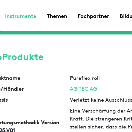
Instrumente
Themen
Fachpartner
Bild
oProdukte
uktname
Pureflex roll
a/Händler
AGITEC AG
sis
Verletzt keine Ausschlu
Eine Verschärfung der An
Kraft. Die strengeren Kr
rtungsmethodik Version
stellen sicher, dass die
25.V01