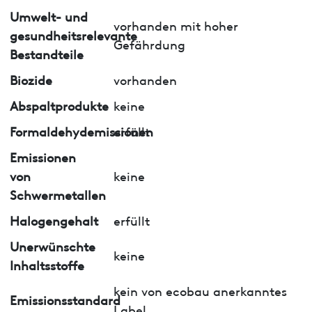
Umwelt- und
vorhanden mit hoher
gesundheitsrelevante
Gefährdung
Bestandteile
Biozide
vorhanden
Abspaltprodukte
keine
Formaldehydemissionen
erfüllt
Emissionen
von
keine
Schwermetallen
Halogengehalt
erfüllt
Unerwünschte
keine
Inhaltsstoffe
kein von ecobau anerkanntes
Emissionsstandard
Label