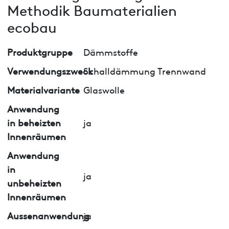
Methodik Baumaterialien
ecobau
Produktgruppe
Dämmstoffe
Verwendungszweck
Schalldämmung Trennwand
Materialvariante
Glaswolle
Anwendung
in beheizten
ja
Innenräumen
Anwendung
in
ja
unbeheizten
Innenräumen
Aussenanwendung
ja