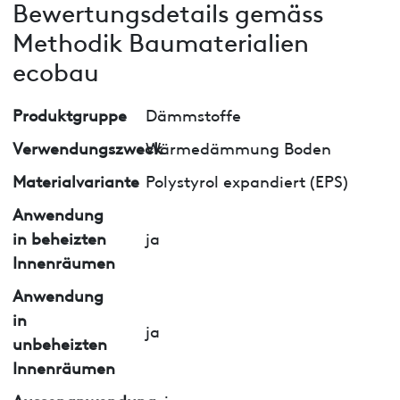
Bewertungsdetails gemäss
Methodik Baumaterialien
ecobau
Produktgruppe
Dämmstoffe
Verwendungszweck
Wärmedämmung Boden
Materialvariante
Polystyrol expandiert (EPS)
Anwendung
in beheizten
ja
Innenräumen
Anwendung
in
ja
unbeheizten
Innenräumen
Aussenanwendung
nein