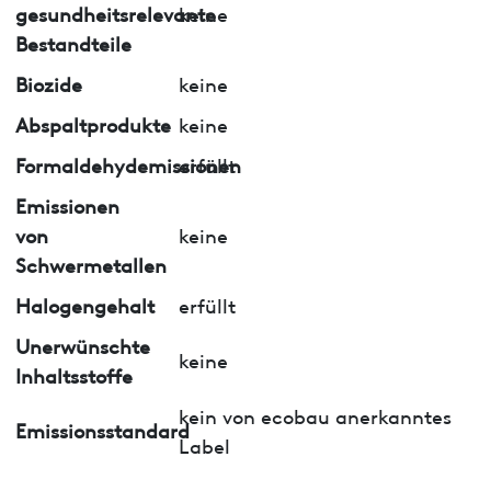
gesundheitsrelevante
keine
Bestandteile
Biozide
keine
Abspaltprodukte
keine
Formaldehydemissionen
erfüllt
Emissionen
von
keine
Schwermetallen
Halogengehalt
erfüllt
Unerwünschte
keine
Inhaltsstoffe
kein von ecobau anerkanntes
Emissionsstandard
Label