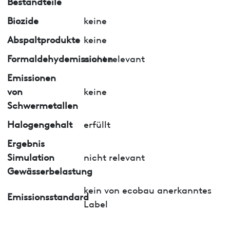
Bestandteile
Biozide
keine
Abspaltprodukte
keine
Formaldehydemissionen
nicht relevant
Emissionen
von
keine
Schwermetallen
Halogengehalt
erfüllt
Ergebnis
Simulation
nicht relevant
Gewässerbelastung
kein von ecobau anerkanntes
Emissionsstandard
Label