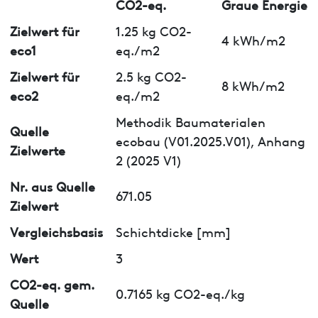
CO2-eq.
Graue Energie
Zielwert für
1.25 kg CO2-
4 kWh/m2
eco1
eq./m2
Zielwert für
2.5 kg CO2-
8 kWh/m2
eco2
eq./m2
Methodik Baumaterialen
Quelle
ecobau (V01.2025.V01), Anhang
Zielwerte
2 (2025 V1)
Nr. aus Quelle
671.05
Zielwert
Vergleichsbasis
Schichtdicke [mm]
Wert
3
CO2-eq. gem.
0.7165 kg CO2-eq./kg
Quelle