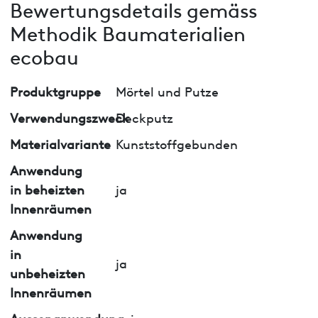
Bewertungsdetails gemäss
Methodik Baumaterialien
ecobau
Produktgruppe
Mörtel und Putze
Verwendungszweck
Deckputz
Materialvariante
Kunststoffgebunden
Anwendung
in beheizten
ja
Innenräumen
Anwendung
in
ja
unbeheizten
Innenräumen
Aussenanwendung
nein