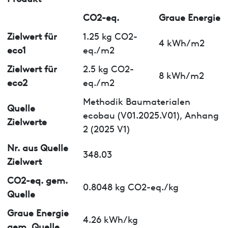
CO2-eq.
Graue Energie
Zielwert für
1.25 kg CO2-
4 kWh/m2
eco1
eq./m2
Zielwert für
2.5 kg CO2-
8 kWh/m2
eco2
eq./m2
Methodik Baumaterialen
Quelle
ecobau (V01.2025.V01), Anhang
Zielwerte
2 (2025 V1)
Nr. aus Quelle
348.03
Zielwert
CO2-eq. gem.
0.8048 kg CO2-eq./kg
Quelle
Graue Energie
4.26 kWh/kg
gem. Quelle