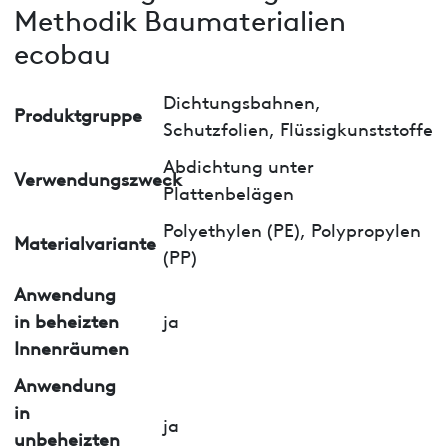
Methodik Baumaterialien
ecobau
Dichtungsbahnen,
Produktgruppe
Schutzfolien, Flüssigkunststoffe
Abdichtung unter
Verwendungszweck
Plattenbelägen
Polyethylen (PE), Polypropylen
Materialvariante
(PP)
Anwendung
in beheizten
ja
Innenräumen
Anwendung
in
ja
unbeheizten