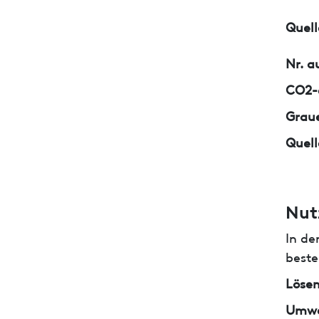
Quell
Nr. a
CO2-e
Graue
Quell
Nut
In de
beste
Lösem
Umwe