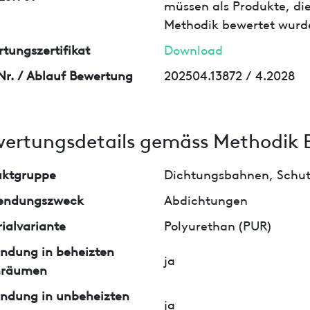
müssen als Produkte, die
Methodik bewertet wurd
tungszertifikat
Download
Nr. / Ablauf Bewertung
202504.13872 / 4.2028
ertungsdetails gemäss Methodik 
uktgruppe
Dichtungsbahnen, Schutz
endungszweck
Abdichtungen
ialvariante
Polyurethan (PUR)
ndung in beheizten
ja
nräumen
ndung in unbeheizten
ja