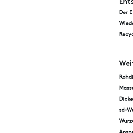
Ent
Der E
Wied
Recyc
Wei
Rohd
Masse
Dicke
sd-We
Wurze
Ansp