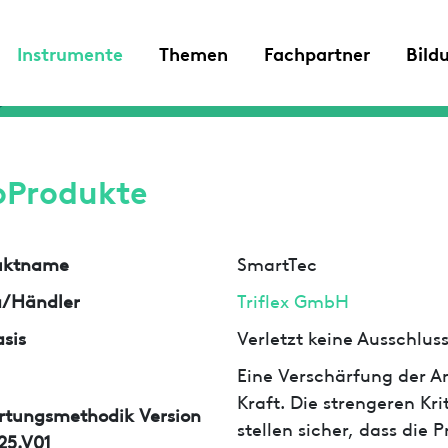
Instrumente
Themen
Fachpartner
Bild
oProdukte
uktname
SmartTec
a/Händler
Triflex GmbH
sis
Verletzt keine Ausschlu
Eine Verschärfung der An
Kraft. Die strengeren Kr
rtungsmethodik Version
stellen sicher, dass die
25.V01