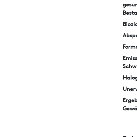
gesun
Besta
Biozi
Abspa
Form
Emiss
Schw
Halo
Unerw
Ergeb
Gewä