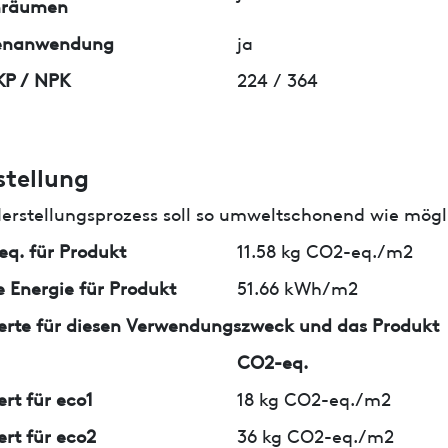
nräumen
enanwendung
ja
KP / NPK
224 / 364
stellung
erstellungsprozess soll so umweltschonend wie mögli
q. für Produkt
11.58 kg CO2-eq./m2
 Energie für Produkt
51.66 kWh/m2
erte für diesen Verwendungszweck und das Produkt
CO2-eq.
ert für eco1
18 kg CO2-eq./m2
ert für eco2
36 kg CO2-eq./m2