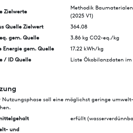
Methodik Baumaterialen
e Zielwerte
(2025 V1)
us Quelle Zielwert
364.08
q. gem. Quelle
3.86 kg CO2-eq./kg
 Energie gem. Quelle
17.22 kWh/kg
e / ID Quelle
Liste Ökobilanzdaten im
zung
r Nutzungsphase soll eine möglichst geringe umwelt
hen.
ittelgehalt
erfüllt (wasserverdünnba
lt- und