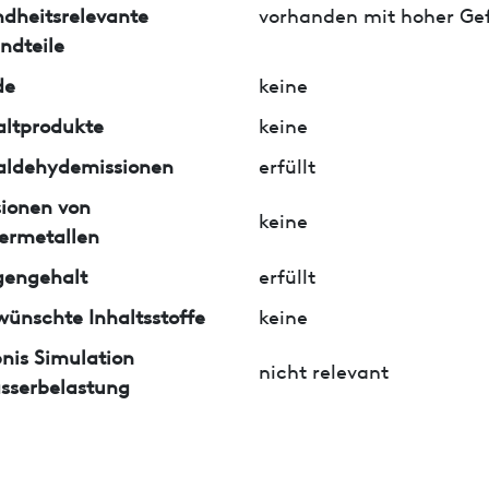
dheitsrelevante
vorhanden mit hoher Ge
ndteile
de
keine
ltprodukte
keine
aldehydemissionen
erfüllt
ionen von
keine
ermetallen
gengehalt
erfüllt
ünschte Inhaltsstoffe
keine
nis Simulation
nicht relevant
sserbelastung