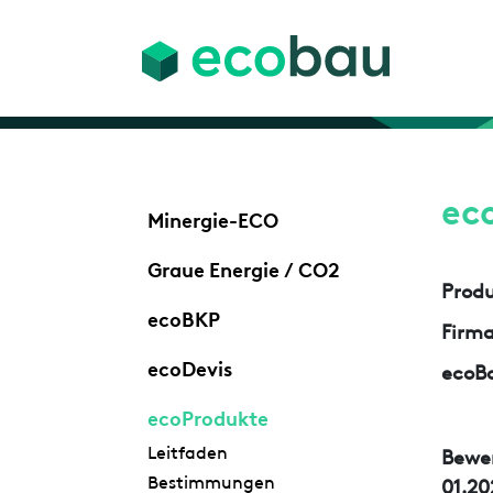
ec
Minergie-ECO
Graue Energie / CO2
Prod
ecoBKP
Firm
ecoDevis
ecoBa
ecoProdukte
Leitfaden
Bewe
Bestimmungen
01.20