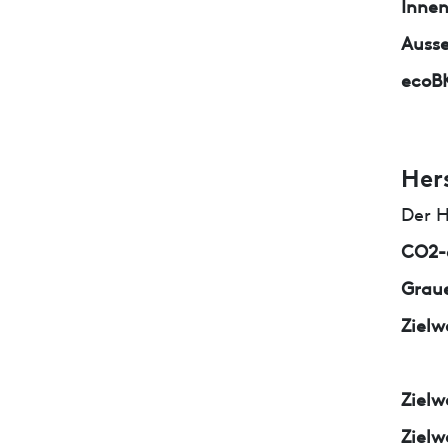
Inne
Auss
ecoB
Her
Der H
CO2-e
Graue
Zielw
Zielw
Zielw