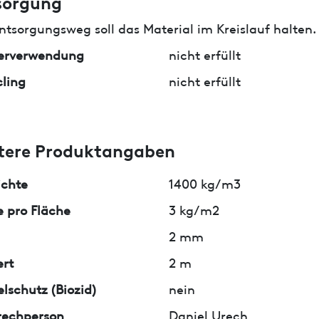
sorgung
ntsorgungsweg soll das Material im Kreislauf halten.
erverwendung
nicht erfüllt
ling
nicht erfüllt
tere Produktangaben
ichte
1400 kg/m3
 pro Fläche
3 kg/m2
2 mm
rt
2 m
lschutz (Biozid)
nein
rechperson
Daniel Urech