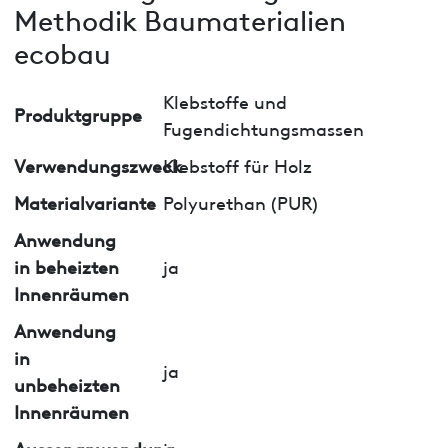
Methodik Baumaterialien
ecobau
Klebstoffe und
Produktgruppe
Fugendichtungsmassen
Verwendungszweck
Klebstoff für Holz
Materialvariante
Polyurethan (PUR)
Anwendung
in beheizten
ja
Innenräumen
Anwendung
in
ja
unbeheizten
Innenräumen
Aussenanwendung
ja