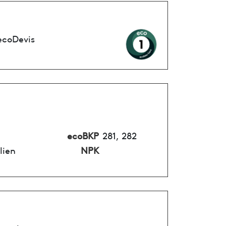
ecoDevis
ecoBKP
281, 282
lien
NPK