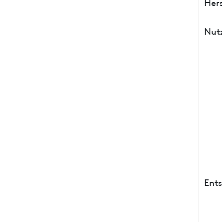
Hers
Nut
Ent