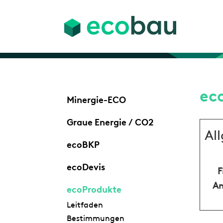
ec
Minergie-ECO
Graue Energie / CO2
Al
ecoBKP
ecoDevis
F
An
ecoProdukte
Leitfaden
Bestimmungen