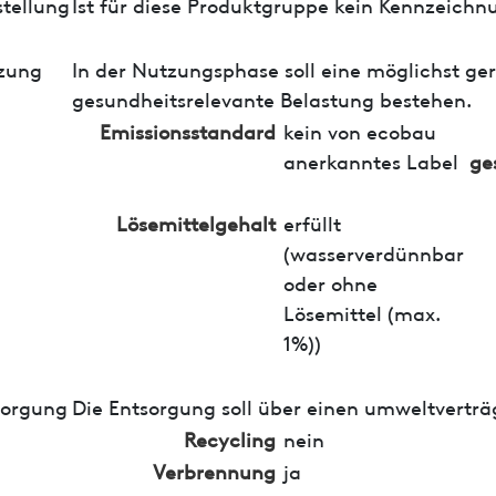
tellung
Ist für diese Produktgruppe kein Kennzeichn
zung
In der Nutzungsphase soll eine möglichst ge
gesundheitsrelevante Belastung bestehen.
Emissionsstandard
kein von ecobau
anerkanntes Label
ge
Lösemittelgehalt
erfüllt
(wasserverdünnbar
oder ohne
Lösemittel (max.
1%))
sorgung
Die Entsorgung soll über einen umweltverträ
Recycling
nein
Verbrennung
ja