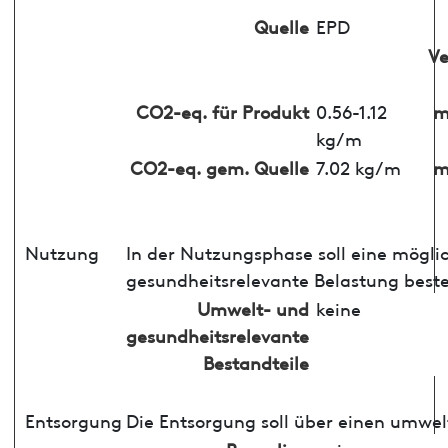
Quelle
EPD
V
CO2-eq. für Produkt
0.56-1.12
m
kg/m
CO2-eq. gem. Quelle
7.02 kg/m
m
Nutzung
In der Nutzungsphase soll eine mögli
gesundheitsrelevante Belastung best
Umwelt- und
keine
gesundheitsrelevante
Bestandteile
Entsorgung
Die Entsorgung soll über einen umwel