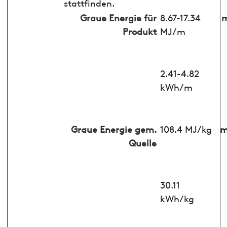
stattfinden.
Graue Energie für
8.67-17.34
m
Produkt
MJ/m
2.41-4.82
kWh/m
Graue Energie gem.
108.4 MJ/kg
m
Quelle
30.11
kWh/kg