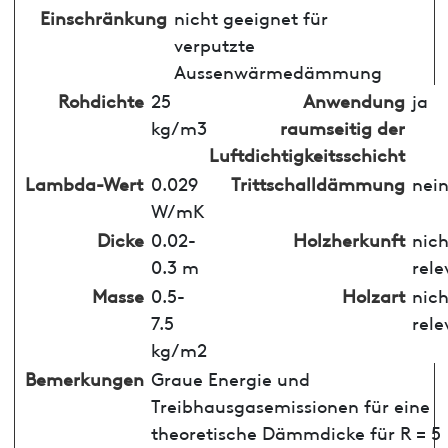
Einschränkung
nicht geeignet für
verputzte
Aussenwärmedämmung
Rohdichte
25
Anwendung
ja
kg/m3
raumseitig der
Luftdichtigkeitsschicht
Lambda-Wert
0.029
Trittschalldämmung
nei
W/mK
Dicke
0.02-
Holzherkunft
nich
0.3 m
rele
Masse
0.5-
Holzart
nich
7.5
rele
kg/m2
Bemerkungen
Graue Energie und
Treibhausgasemissionen für eine
theoretische Dämmdicke für R = 5