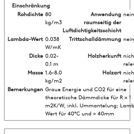
Einschränkung
Rohdichte
80
Anwendung
nei
kg/m3
raumseitig der
Luftdichtigkeitsschicht
Lambda-Wert
0.038
Trittschalldämmung
nei
W/mK
Dicke
0.02-
Holzherkunft
nich
0.1 m
rele
Masse
1.6-8.0
Holzart
nich
kg/m2
rele
Bemerkungen
Graue Energie und CO2 für eine
theoretische Dämmdicke für R = 1
m2K/W, inkl. Ummantelung; Lam
Wert für 40°C und > 40mm