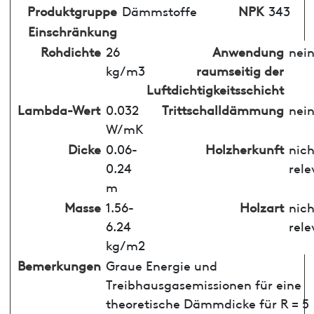
Produktgruppe
Dämmstoffe
NPK
343
Einschränkung
Rohdichte
26
Anwendung
nei
kg/m3
raumseitig der
Luftdichtigkeitsschicht
Lambda-Wert
0.032
Trittschalldämmung
nei
W/mK
Dicke
0.06-
Holzherkunft
nich
0.24
rele
m
Masse
1.56-
Holzart
nich
6.24
rele
kg/m2
Bemerkungen
Graue Energie und
Treibhausgasemissionen für eine
theoretische Dämmdicke für R = 5