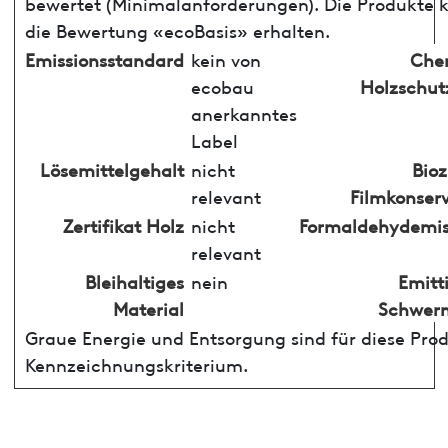
bewertet (Minimalanforderungen). Die Produkte
die Bewertung «ecoBasis» erhalten.
Emissionsstandard
kein von
Che
ecobau
Holzschut
anerkanntes
Label
Lösemittelgehalt
nicht
Bioz
relevant
Filmkonser
Zertifikat Holz
nicht
Formaldehydemis
relevant
Bleihaltiges
nein
Emitt
Material
Schwerm
Graue Energie und Entsorgung sind für diese Pro
Kennzeichnungskriterium.