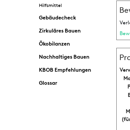
Hilfsmittel
Be
Gebäudecheck
Verl
Zirkuläres Bauen
Bew
Ökobilanzen
Pr
Nachhaltiges Bauen
KBOB Empfehlungen
Ver
Ma
Glossar
M
(fü