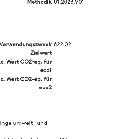
Methodik
01.2023.V01
Verwendungszweck
622.02
Zielwert
x. Wert CO2-eq. für
eco1
x. Wert CO2-eq. für
eco2
ringe umwelt- und