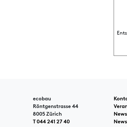
Ent
ecobau
Kont
Röntgenstrasse 44
Vera
8005 Zürich
News
T 044 241 27 40
Newsl