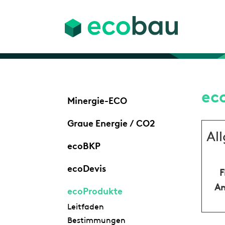
ec
Minergie-ECO
Graue Energie / CO2
Al
ecoBKP
ecoDevis
F
An
ecoProdukte
Leitfaden
Bestimmungen