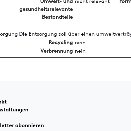
Umwelt- und
nicht relevant
Form
gesundheitsrelevante
Bestandteile
sorgung
Die Entsorgung soll über einen umweltverträ
Recycling
nein
Verbrennung
nein
akt
nstaltungen
etter abonnieren