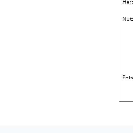
Hers
Nut
Ent