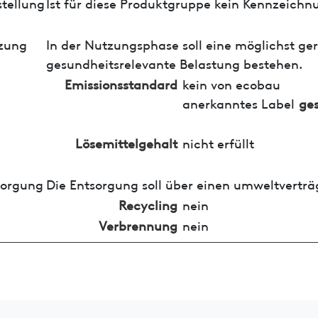
tellung
Ist für diese Produktgruppe kein Kennzeichn
zung
In der Nutzungsphase soll eine möglichst ge
gesundheitsrelevante Belastung bestehen.
Emissionsstandard
kein von ecobau
anerkanntes Label
ges
Lösemittelgehalt
nicht erfüllt
sorgung
Die Entsorgung soll über einen umweltverträ
Recycling
nein
Verbrennung
nein