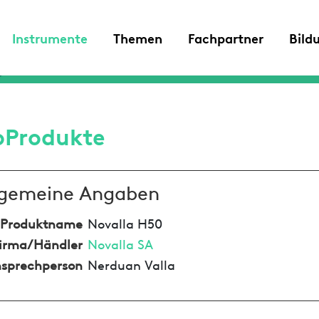
Instrumente
Themen
Fachpartner
Bild
oProdukte
lgemeine Angaben
Produktname
Novalla H50
irma/Händler
Novalla SA
sprechperson
Nerduan Valla