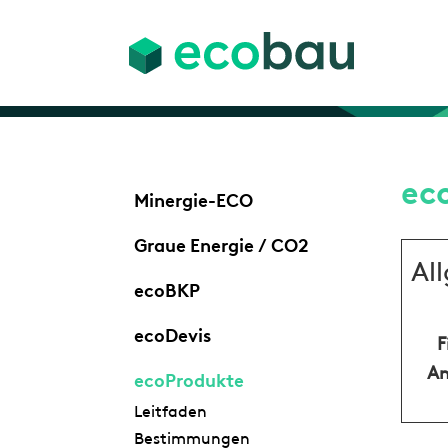
ec
Minergie-ECO
Graue Energie / CO2
Al
ecoBKP
ecoDevis
F
An
ecoProdukte
Leitfaden
Bestimmungen