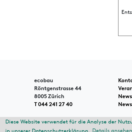
Ent
ecobau
Kont
Röntgenstrasse 44
Vera
8005 Zürich
News
T 044 241 27 40
Newsl
Diese Website verwendet für die Analyse der Nutz
© 2026 ecobau
Impre
in unserer Datenschutzerklärung.
Details ansehe