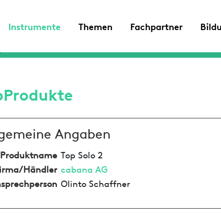
Instrumente
Themen
Fachpartner
Bild
oProdukte
lgemeine Angaben
Produktname
Top Solo 2
irma/Händler
cabana AG
sprechperson
Olinto Schaffner