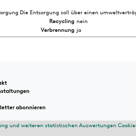
sorgung
Die Entsorgung soll über einen umweltverträ
Recycling
nein
Verbrennung
ja
akt
nstaltungen
etter abonnieren
ung und weiteren statistischen Auswertungen Cookies
ssum
Datenschutzerklärung
n