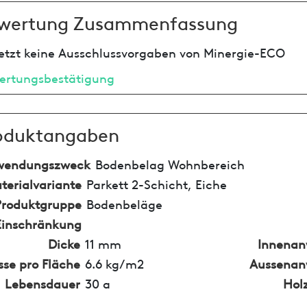
wertung Zusammenfassung
etzt keine Ausschlussvorgaben von Minergie-ECO
ertungsbestätigung
oduktangaben
wendungszweck
Bodenbelag Wohnbereich
terialvariante
Parkett 2-Schicht, Eiche
Produktgruppe
Bodenbeläge
Einschränkung
Dicke
11 mm
Innena
se pro Fläche
6.6 kg/m2
Aussena
Lebensdauer
30 a
Hol