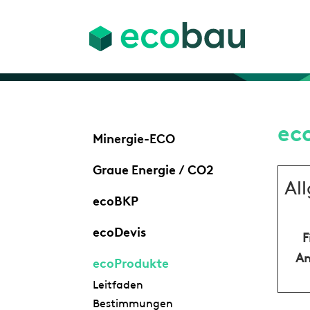
ec
Minergie-ECO
Graue Energie / CO2
Al
ecoBKP
ecoDevis
F
An
ecoProdukte
Leitfaden
Bestimmungen