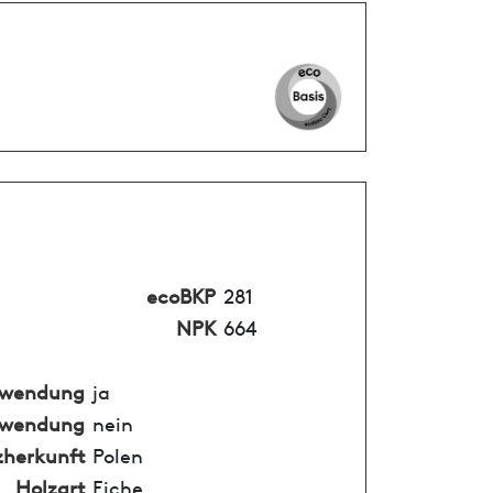
ecoBKP
281
NPK
664
nwendung
ja
nwendung
nein
zherkunft
Polen
Holzart
Eiche