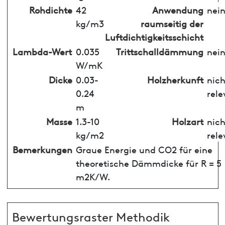
Rohdichte
42
Anwendung
nei
kg/m3
raumseitig der
Luftdichtigkeitsschicht
Lambda-Wert
0.035
Trittschalldämmung
nei
W/mK
Dicke
0.03-
Holzherkunft
nich
0.24
rele
m
Masse
1.3-10
Holzart
nich
kg/m2
rele
Bemerkungen
Graue Energie und CO2 für eine
theoretische Dämmdicke für R = 5
m2K/W.
Bewertungsraster Methodik