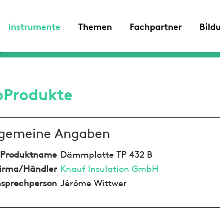
Instrumente
Themen
Fachpartner
Bild
oProdukte
lgemeine Angaben
Produktname
Dämmplatte TP 432 B
irma/Händler
Knauf Insulation GmbH
sprechperson
Jérôme Wittwer