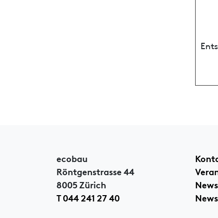
Ent
ecobau
Kont
Röntgenstrasse 44
Vera
8005 Zürich
News
T 044 241 27 40
Newsl