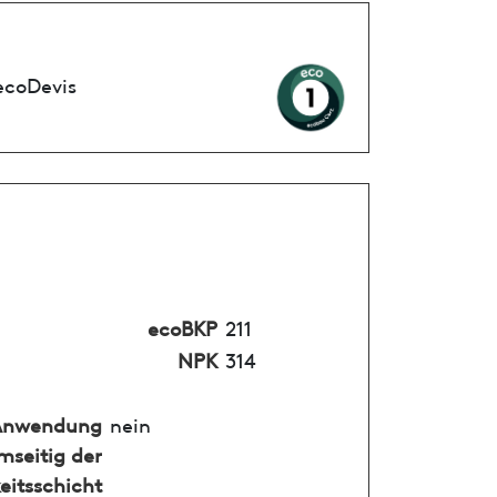
ecoDevis
ecoBKP
211
NPK
314
Anwendung
nein
mseitig der
eitsschicht