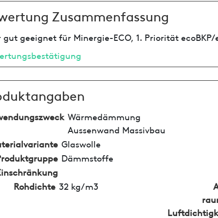
wertung Zusammenfassung
 gut geeignet für Minergie-ECO, 1. Priorität ecoBKP/
ertungsbestätigung
oduktangaben
wendungszweck
Wärmedämmung
Aussenwand Massivbau
terialvariante
Glaswolle
Produktgruppe
Dämmstoffe
Einschränkung
Rohdichte
32 kg/m3
rau
Luftdichtigk