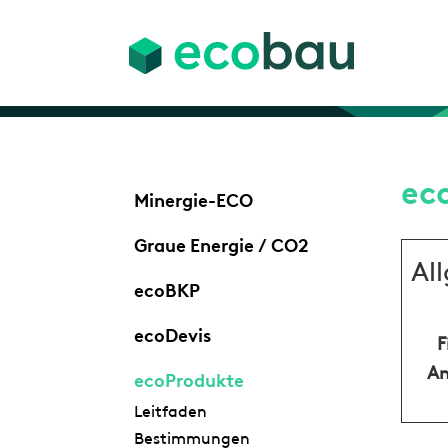
ec
Minergie-ECO
Graue Energie / CO2
Al
ecoBKP
ecoDevis
F
An
ecoProdukte
Leitfaden
Bestimmungen