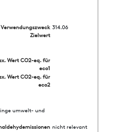
Verwendungszweck
314.06
Zielwert
x. Wert CO2-eq. für
eco1
x. Wert CO2-eq. für
eco2
ringe umwelt- und
maldehydemissionen
nicht relevant