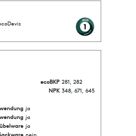
ecoDevis
ecoBKP
281, 282
NPK
348, 671, 645
nwendung
ja
nwendung
ja
übelware
ja
Sackware
nein