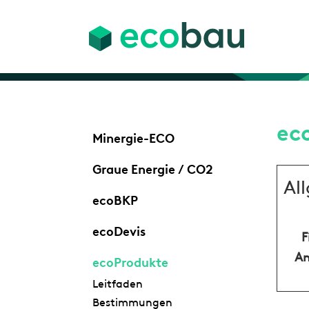
ec
Minergie-ECO
Graue Energie / CO2
Al
ecoBKP
ecoDevis
F
An
ecoProdukte
Leitfaden
Bestimmungen