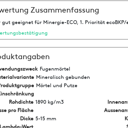
wertung Zusammenfassung
 gut geeignet für Minergie-ECO, 1. Priorität ecoBKP/
ertungsbestätigung
oduktangaben
wendungszweck
Fugenmörtel
terialvariante
Mineralisch gebunden
Produktgruppe
Mörtel und Putze
Einschränkung
Rohdichte
1890 kg/m3
Innena
se pro Fläche
Aussena
Dicke
5-15 mm
K
Lambda-Wert