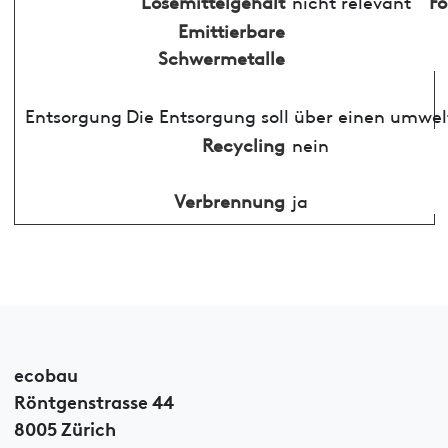
Lösemittelgehalt
nicht relevant
F
Emittierbare
Schwermetalle
Entsorgung
Die Entsorgung soll über einen umwel
Recycling
nein
Verbrennung
ja
ecobau
Röntgenstrasse 44
8005 Zürich