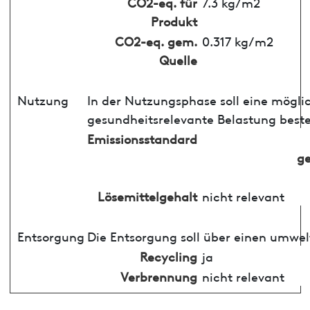
CO2-eq. für
7.3 kg/m2
Produkt
CO2-eq. gem.
0.317 kg/m2
Quelle
Nutzung
In der Nutzungsphase soll eine mögli
gesundheitsrelevante Belastung best
Emissionsstandard
ge
Lösemittelgehalt
nicht relevant
Entsorgung
Die Entsorgung soll über einen umwel
Recycling
ja
Verbrennung
nicht relevant