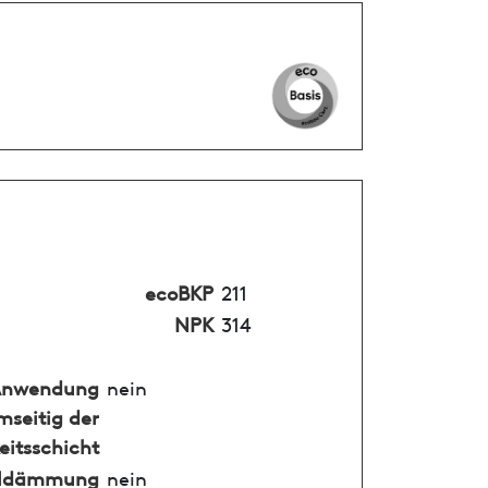
ecoBKP
211
NPK
314
nwendung
nein
mseitig der
eitsschicht
alldämmung
nein