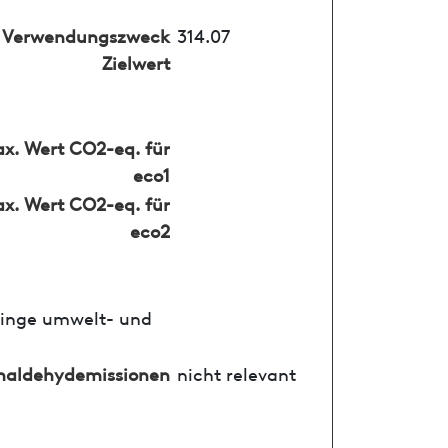
Verwendungszweck
314.07
Zielwert
x. Wert CO2-eq. für
eco1
x. Wert CO2-eq. für
eco2
ringe umwelt- und
maldehydemissionen
nicht relevant