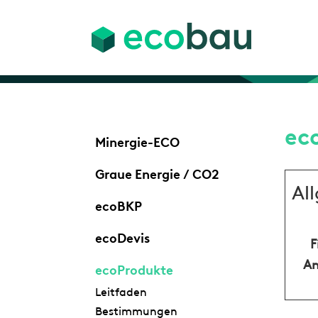
ec
Minergie-ECO
Graue Energie / CO2
Al
ecoBKP
ecoDevis
F
An
ecoProdukte
Leitfaden
Bestimmungen