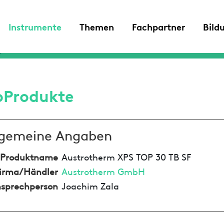
Instrumente
Themen
Fachpartner
Bild
oProdukte
lgemeine Angaben
Produktname
Austrotherm XPS TOP 30 TB SF
irma/Händler
Austrotherm GmbH
sprechperson
Joachim Zala