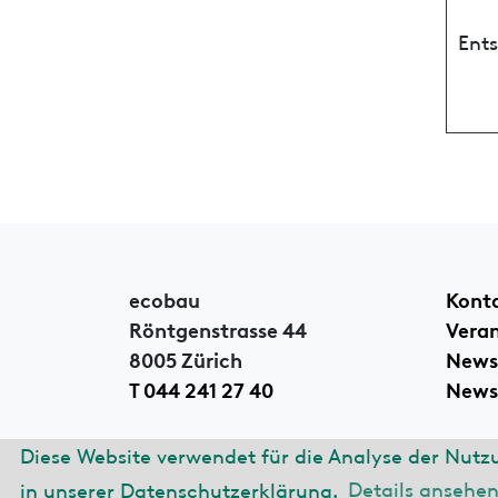
Ent
ecobau
Kont
Röntgenstrasse 44
Vera
8005 Zürich
News
T 044 241 27 40
Newsl
Diese Website verwendet für die Analyse der Nutz
© 2026 ecobau
Impre
in unserer Datenschutzerklärung.
Details ansehe