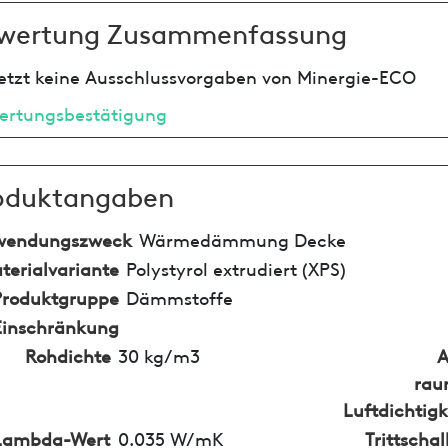
wertung Zusammenfassung
etzt keine Ausschlussvorgaben von Minergie-ECO
ertungsbestätigung
oduktangaben
wendungszweck
Wärmedämmung Decke
terialvariante
Polystyrol extrudiert (XPS)
Produktgruppe
Dämmstoffe
Einschränkung
Rohdichte
30 kg/m3
A
rau
Luftdichtigk
Lambda-Wert
0.035 W/mK
Trittsch