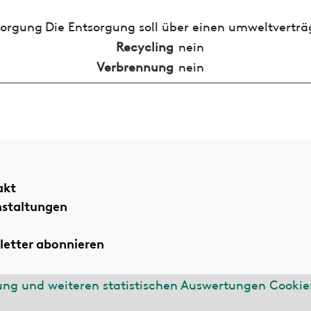
sorgung
Die Entsorgung soll über einen umweltverträ
Recycling
nein
Verbrennung
nein
akt
nstaltungen
etter abonnieren
ung und weiteren statistischen Auswertungen Cookies
ssum
Datenschutzerklärung
n