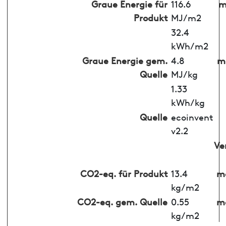
Graue Energie für
116.6
m
Produkt
MJ/m2
32.4
kWh/m2
Graue Energie gem.
4.8
ma
Quelle
MJ/kg
1.33
kWh/kg
Quelle
ecoinvent
v2.2
Ve
CO2-eq. für Produkt
13.4
ma
kg/m2
CO2-eq. gem. Quelle
0.55
ma
kg/m2