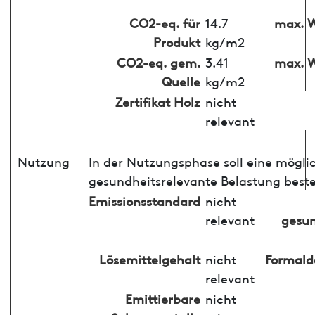
CO2-eq. für
14.7
max. W
Produkt
kg/m2
CO2-eq. gem.
3.41
max. W
Quelle
kg/m2
Zertifikat Holz
nicht
relevant
Nutzung
In der Nutzungsphase soll eine mögli
gesundheitsrelevante Belastung best
Emissionsstandard
nicht
relevant
gesun
Lösemittelgehalt
nicht
Formald
relevant
Emittierbare
nicht