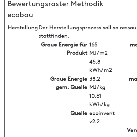
Bewertungsraster Methodik
ecobau
Herstellung
Der Herstellungsprozess soll so ress
stattfinden.
Graue Energie für
165
ma
Produkt
MJ/m2
45.8
kWh/m2
Graue Energie
38.2
max
gem. Quelle
MJ/kg
10.61
kWh/kg
Quelle
ecoinvent
v2.2
Ver