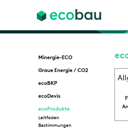
ec
Minergie-ECO
Graue Energie / CO2
Al
ecoBKP
ecoDevis
F
An
ecoProdukte
Leitfaden
Bestimmungen