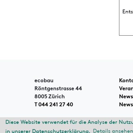
Ent
ecobau
Kont
Röntgenstrasse 44
Vera
8005 Zürich
News
T 044 241 27 40
Newsl
Diese Website verwendet für die Analyse der Nutz
© 2026 ecobau
Impre
in unserer Datenschutzerklärung.
Details ansehe