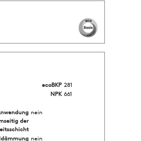
ecoBKP
281
NPK
661
nwendung
nein
mseitig der
eitsschicht
alldämmung
nein