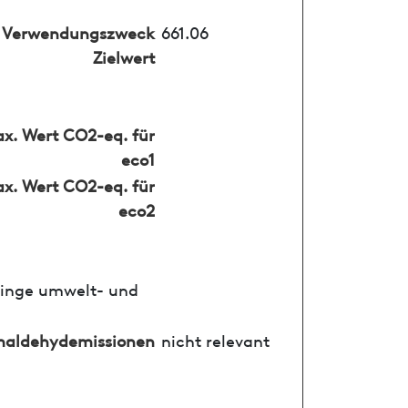
Verwendungszweck
661.06
Zielwert
x. Wert CO2-eq. für
eco1
x. Wert CO2-eq. für
eco2
ringe umwelt- und
maldehydemissionen
nicht relevant