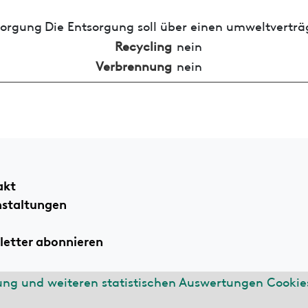
sorgung
Die Entsorgung soll über einen umweltverträ
Recycling
nein
Verbrennung
nein
akt
nstaltungen
etter abonnieren
ung und weiteren statistischen Auswertungen Cookies
ssum
Datenschutzerklärung
n