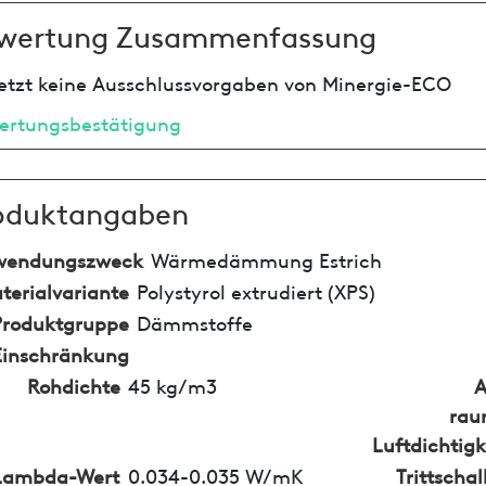
wertung Zusammenfassung
etzt keine Ausschlussvorgaben von Minergie-ECO
ertungsbestätigung
oduktangaben
wendungszweck
Wärmedämmung Estrich
terialvariante
Polystyrol extrudiert (XPS)
Produktgruppe
Dämmstoffe
Einschränkung
Rohdichte
45 kg/m3
A
rau
Luftdichtigk
Lambda-Wert
0.034-0.035 W/mK
Trittsch