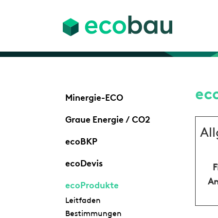
ec
Minergie-ECO
Graue Energie / CO2
Al
ecoBKP
ecoDevis
F
An
ecoProdukte
Leitfaden
Bestimmungen