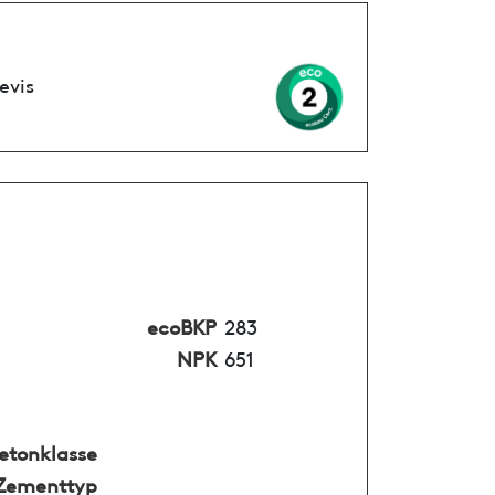
evis
ecoBKP
283
NPK
651
etonklasse
Zementtyp