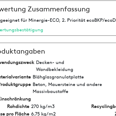
wertung Zusammenfassung
geeignet für Minergie-ECO, 2. Priorität ecoBKP/ecoD
ertungsbestätigung
oduktangaben
wendungszweck
Decken- und
Wandbekleidung
terialvariante
Blähglasgranulatplatte
Produktgruppe
Beton, Mauersteine und andere
Massivbaustoffe
Einschränkung
Rohdichte
270 kg/m3
Recyclingb
se pro Fläche
6.75 kg/m2